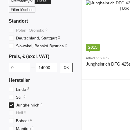
Kraftstofftyp:
Diesel
Filter löschen
Standort
0
Polen, Oronsko
2
Deutschland, Stuttgart
2
Slowakei, Banská Bystrica
2015
Preis, € (excl. VAT)
Artikel: 5156675
Jungheinrich DFG 425
От Preis, € (excl. VAT)
До Preis, € (excl. VAT)
OK
Hersteller
3
Linde
5
Still
4
Jungheinrich
0
Heli
4
Bobcat
1
Manitou