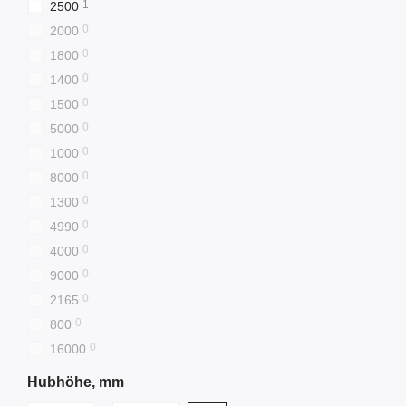
1
2500
FAQ
0
2000
Wo ist der Dieselstapler
0
1800
Ideal für den Außenbereich
0
Wartungshinweise?
1400
Wir empfehlen Filter- und 
0
1500
0
5000
Weitere Kategorien:
0
1000
Elektrostapler
— für de
0
8000
0
Schubmaststapler
— fü
1300
0
4990
Elektro-Hubwagen
— fü
0
4000
Benötigen Sie Unterstützu
0
9000
Modell, das perfekt auf Ih
0
2165
0
800
0
16000
Hubhöhe, mm