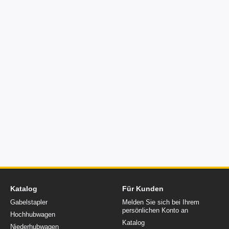
Katalog
Für Kunden
Gabelstapler
Melden Sie sich bei Ihrem
persönlichen Konto an
Hochhubwagen
Katalog
Niederhubwagen