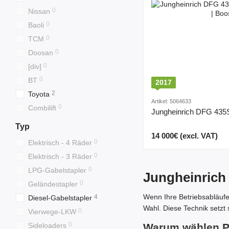
0
Nissan
0
Baoli
0
TCM
0
Doosan
0
[div]
0
BT
2017
2
Toyota
Artikel: 5064633
0
Combilift
Jungheinrich DFG 435
Typ
14 000€ (excl. VAT)
0
Elektrisch - 4 Räder
0
Elektrisch - 3 Räder
0
LPG-Gabelstapler
Jungheinrich
0
Geländestapler
Wenn Ihre Betriebsabläufe
4
Diesel-Gabelstapler
Wahl. Diese Technik setzt 
0
Vierwege-LKW
0
Sideloaders
Warum wählen Pr