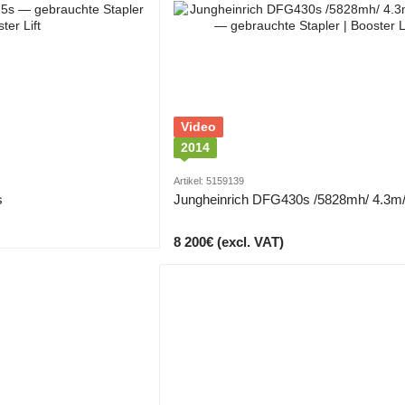
Video
2014
Artikel: 5159139
s
Jungheinrich DFG430s /5828mh/ 4.3m
8 200€ (excl. VAT)