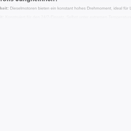
keit:
Dieselmotoren bieten ein konstant hohes Drehmoment, ideal für 
t:
Konstruiert für den 24/7-Einsatz. Selbst unter extremen Temperaturen
eit:
Deutsche Ingenieurskunst steht im Dienst des Bedieners: erstklassi
n.
inrich-Modelle
 Serien, die ihre Zuverlässigkeit unter härtesten Bedingungen bewiese
er „Goldstandard“ für den intensiven Einsatz. Diese Modelle werden f
chätzt.
ompakt und wendig, bieten sie hohe Effizienz selbst bei engen Platzver
 bei Booster Lift kaufen?
inrich-Geräten übertrifft den Durchschnitt bei weitem. Wir bieten:
mfassende Prüfung von Kraftstoffsystem, Motorverdichtung und Getri
utsche Ingenieurskunst zu 50–60 % des Neupreises.
ern die vollständige Betriebshistorie, damit Sie die Restlebensdauer g