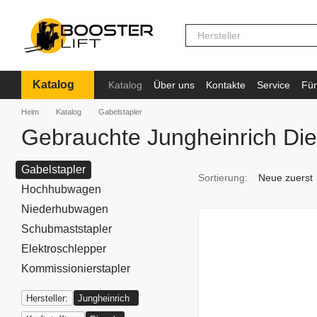
Перейти к основному контенту
Katalog
Katalog
Über uns
Kontakte
Service
Für
Information
Heim
Katalog
Gabelstapler
Gebrauchte Jungheinrich Die
Gabelstapler
Sortierung:
Neue zuerst
Hochhubwagen
Niederhubwagen
Schubmaststapler
Elektroschlepper
Kommissionierstapler
Hersteller:
Jungheinrich