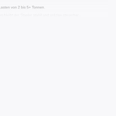
Lasten von 2 bis 5+ Tonnen.
 bleibt der Stapler stabil und präzise steuerbar.
ge Mast-Sicht, intuitive Steuerung und Stabilitätssysteme
n haben:
ür ihre starken Motoren und ihre außergewöhnliche Ausdauer bei
hältnissen.
ebe vor dem Verkauf.
enau einschätzen können.