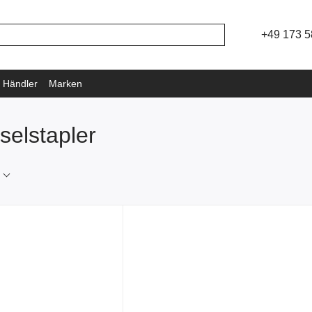
+49 173 5
 Händler
Marken
selstapler