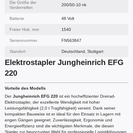
Die Größe der
200/50-10 nk
Vorderreifen
Batterie
48 Volt
Freier Hub, mm
1540
Seriennummer
FN563847
Standort
Deutschland, Stuttgart
Elektrostapler Jungheinrich EFG
220
Vorteile des Modells
Der
Jungheinrich EFG 220
ist ein hocheffizienter Dreirad-
Elektrostapler, der exzellente Wendigkeit mit hoher
Leistungsfähigkeit (2,0 t Tragfähigkeit) vereint. Dank seiner
kompakten Bauweise ist er ideal für den Einsatz in Lagern mit
engen Gängen geeignet. Zuverlässigkeit, Ergonomie und
Energieeffizienz sind die wichtigsten Merkmale, die diesen
Stapler zur bevorzugten Wahl für professionelle Logistiklösungen