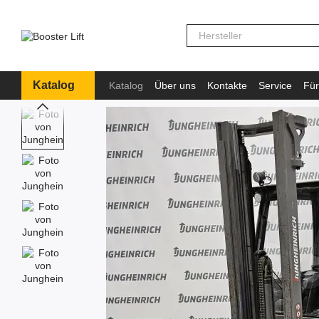
Перейти к основному контенту
Katalog
Katalog
Über uns
Kontakte
Service
Für
Information