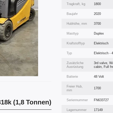
Tragkraft, kg
1800
Baujahr
2020
Hubhöhe, mm
3700
Masttyp
Duplex
Kraftstofftyp
Elektrisch
Typ
Elektrisch - 
Zusätzliche
3rd valve, Wa
Ausrüstung
cabin, Full f
Batterie
48 Volt
Freier Hub,
1700
mm
Seriennummer
FN633727
318k (1,8 Tonnen)
Lagernummer
17149