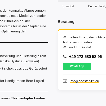
Standort
Deutschland,
pler, der kompakte Abmessungen
macht dieses Modell zur idealen
ne Einbußen bei der
Beratung
bssystems bietet der Stapler eine
r Optimierung der
Wir helfen Ihnen, die richtig
Aufgaben zu finden.
Wir sind für Sie da!
bwicklung und Lieferung direkt
📞
+49 173 580 58 96
anská Bystrica (Slowakei).
WhatsApp
lt sicher, dass das Gerät sofort
✉️
r Konfiguration Ihrer Logistik-
info@booster-lift.eu
e einen
Elektrostapler kaufen