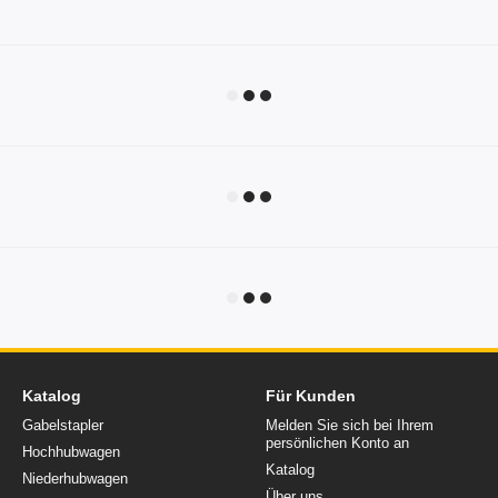
Katalog
Für Kunden
Gabelstapler
Melden Sie sich bei Ihrem
persönlichen Konto an
Hochhubwagen
Katalog
Niederhubwagen
Über uns