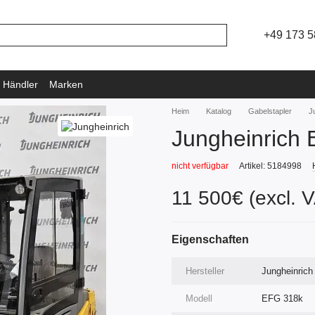
+49 173 5
 Händler
Marken
Heim
Katalog
Gabelstapler
J
Jungheinrich
nicht verfügbar
Artikel: 5184998
11 500€ (excl. 
Eigenschaften
Hersteller
Jungheinrich
Modell
EFG 318k