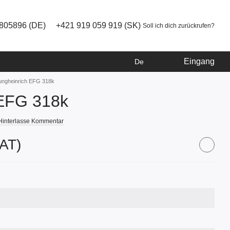
805896 (DE)
+421 919 059 919 (SK)
Soll ich dich zurückrufen?
Eingang
De
ungheinrich EFG 318k
 EFG 318k
Hinterlasse Kommentar
VAT)