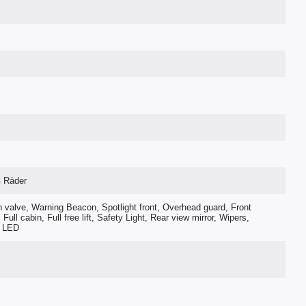
4 Räder
h valve, Warning Beacon, Spotlight front, Overhead guard, Front
 Full cabin, Full free lift, Safety Light, Rear view mirror, Wipers,
, LED