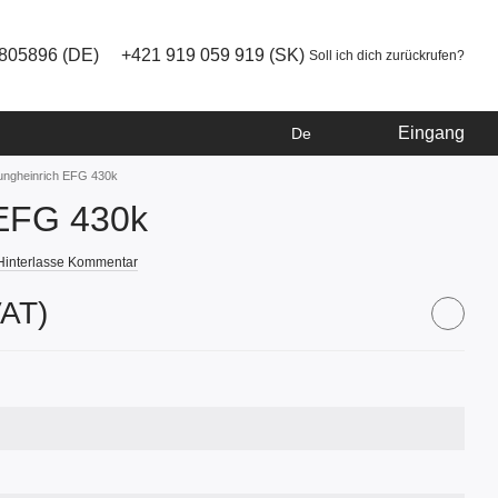
805896 (DE)
+421 919 059 919 (SK)
Soll ich dich zurückrufen?
Eingang
De
ungheinrich EFG 430k
 EFG 430k
Hinterlasse Kommentar
VAT)