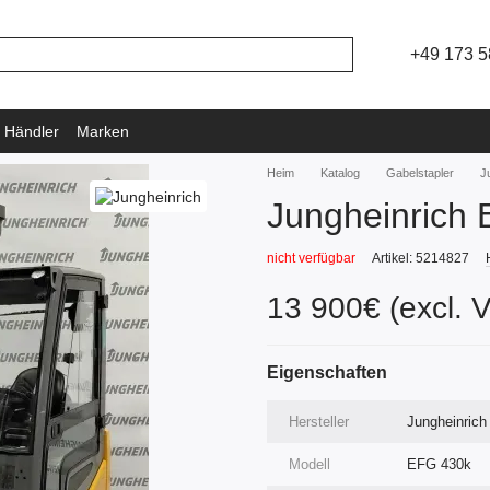
+49 173 5
 Händler
Marken
Heim
Katalog
Gabelstapler
J
Jungheinrich
nicht verfügbar
Artikel: 5214827
13 900€ (excl. 
Eigenschaften
Hersteller
Jungheinrich
Modell
EFG 430k