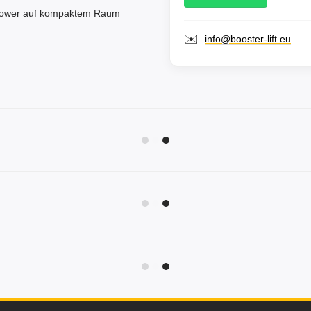
Power auf kompaktem Raum
✉️
info@booster-lift.eu