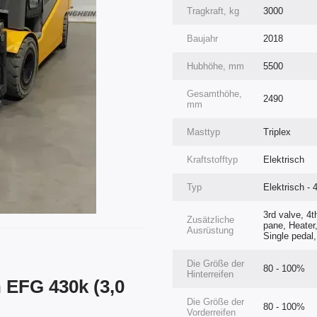
Tragkraft, kg
3000
Baujahr
2018
Hubhöhe, mm
5500
Gesamthöhe,
2490
mm
Masttyp
Triplex
Kraftstofftyp
Elektrisch
Typ
Elektrisch - 
3rd valve, 4t
Zusätzliche
pane, Heater,
Ausrüstung
Single pedal
Die Größe der
80 - 100%
Hinterreifen
 EFG 430k (3,0
Die Größe der
80 - 100%
Vorderreifen