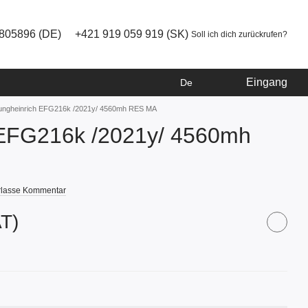
805896 (DE)
+421 919 059 919 (SK)
Soll ich dich zurückrufen?
Eingang
De
ungheinrich EFG216k /2021y/ 4560mh RES MA
 EFG216k /2021y/ 4560mh
rlasse Kommentar
AT)