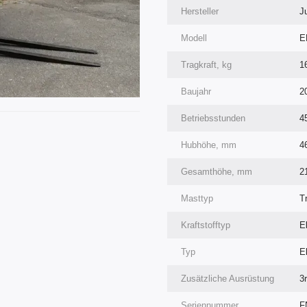
Hersteller
J
Modell
E
Tragkraft, kg
1
Baujahr
2
Betriebsstunden
4
Hubhöhe, mm
4
Gesamthöhe, mm
2
Masttyp
T
Kraftstofftyp
E
Typ
E
Zusätzliche Ausrüstung
3r
Seriennummer
F