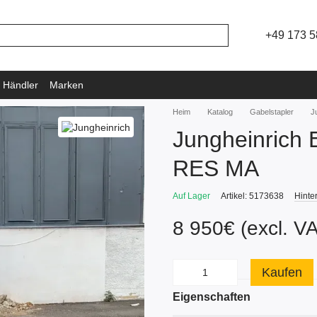
+49 173 5
 Händler
Marken
Heim
Katalog
Gabelstapler
J
Jungheinrich
RES MA
Auf Lager
Artikel: 5173638
Hinte
8 950€ (excl. V
Kaufen
Eigenschaften