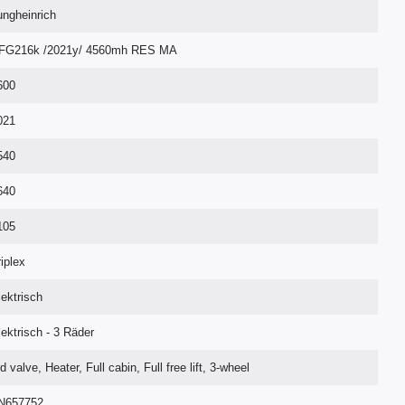
ungheinrich
FG216k /2021y/ 4560mh RES MA
600
021
540
640
105
riplex
lektrisch
lektrisch - 3 Räder
d valve, Heater, Full cabin, Full free lift, 3-wheel
N657752