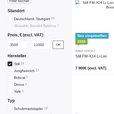
Filter löschen
Standort
19
Deutschland, Stuttgart
0
Slowakei, Banská Bystrica
Preis, € (excl. VAT)
Neu eingetroffen
2020
От Preis, € (excl. VAT)
До Preis, € (excl. VAT)
OK
Artikel: 5233317
Hersteller
Still FM-X14 Li-Lon
19
Still
7 900€ (excl. VAT)
22
Jungheinrich
1
Bobcat
1
Dimos
1
Yale
Typ
19
Schubmaststapler