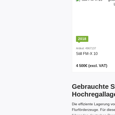
2018
Artikel: 4967137
Still FM-X 10
4 500€ (excl. VAT)
Gebrauchte St
Hochregallag
Die effiziente Lagerung v
Flurförderzeuge. Für die