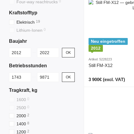
0
Four-way reachtrucks
Kraftstofftyp
19
Elektrisch
0
Lithium-Ionen
Baujahr
Neu eingetroffen
2012
От Baujahr
До Baujahr
OK
Artikel: 5228223
Still FM-X12
Betriebsstunden
От Betriebsstunden
До Betriebsstunden
OK
3 900€ (excl. VAT)
Tragkraft, kg
0
1600
0
2500
2
2000
8
1400
2
1200