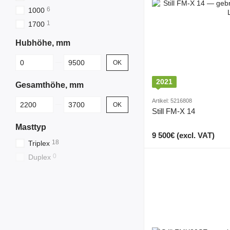
6
1000
1
1700
Hubhöhe, mm
От Hubhöhe, mm
До Hubhöhe, mm
OK
2021
Gesamthöhe, mm
От Gesamthöhe, mm
До Gesamthöhe, mm
Artikel: 5216808
OK
Still FM-X 14
Masttyp
9 500€ (excl. VAT)
18
Triplex
0
Duplex