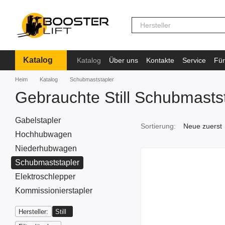
Перейти к основному контенту
Katalog
Katalog
Über uns
Kontakte
Service
Für
Information
Heim
Katalog
Schubmaststapler
Gebrauchte Still Schubmasts
Gabelstapler
Sortierung:
Neue zuerst
Hochhubwagen
Niederhubwagen
Schubmaststapler
Elektroschlepper
Kommissionierstapler
Hersteller:
Still