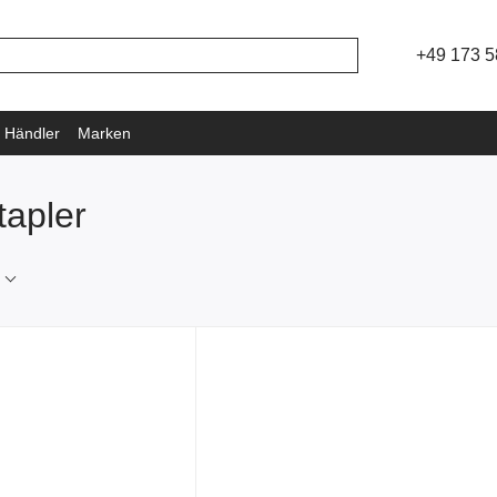
+49 173 5
 Händler
Marken
tapler