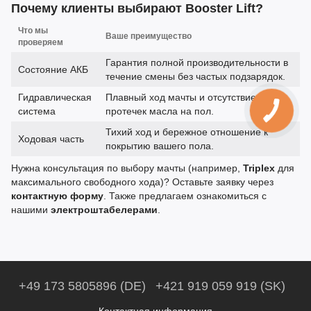
Почему клиенты выбирают Booster Lift?
Что мы
Ваше преимущество
проверяем
Гарантия полной производительности в
Состояние АКБ
течение смены без частых подзарядок.
Гидравлическая
Плавный ход мачты и отсутствие
система
протечек масла на пол.
Тихий ход и бережное отношение к
Ходовая часть
покрытию вашего пола.
Нужна консультация по выбору мачты (например,
Triplex
для
максимального свободного хода)? Оставьте заявку через
контактную форму
. Также предлагаем ознакомиться с
нашими
электроштабелерами
.
+49 173 5805896 (DE)
+421 919 059 919 (SK)
Контактная информация