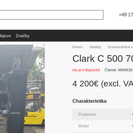
+49 1
dajcov
Značky
Domov
Katalóg
Vysokozdvižné v
Clark C 500 7
nie je k dispozícii
Článok: 4869639
4 200€ (excl. V
Charakteristika
Producent
Model