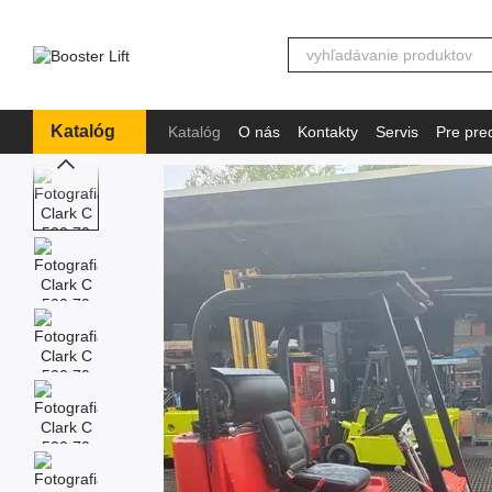
Перейти к основному контенту
Katalóg
Katalóg
O nás
Kontakty
Servis
Pre pre
Informácie