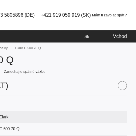
73 5805896 (DE)
+421 919 059 919 (SK)
Mám ti zavolať späť?
Vchod
Sk
ozíky
Clark C 500 70 Q
0 Q
Zanechajte spätnú väzbu
AT)
Clark
C 500 70 Q