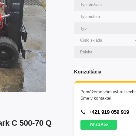
Typ stožiara
Typ motora
Typ
Číslo skladu
Poloha
Konzultácia
Pomôžeme vám vybrať techni
Sme v kontakte!
📞
+421 919 059 919
ark C 500-70 Q
WhatsApp