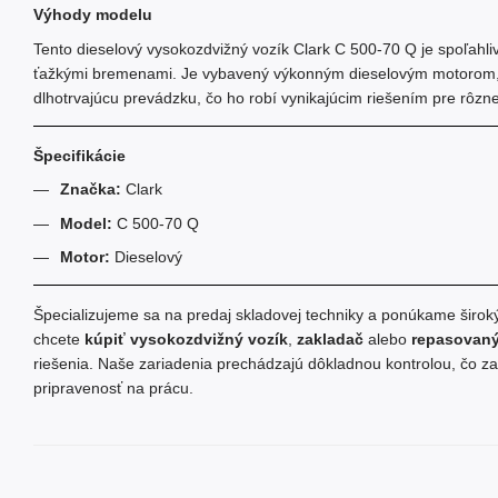
Výhody modelu
Tento dieselový vysokozdvižný vozík Clark C 500-70 Q je spoľahliv
ťažkými bremenami. Je vybavený výkonným dieselovým motorom, kt
dlhotrvajúcu prevádzku, čo ho robí vynikajúcim riešením pre rôzn
Špecifikácie
Značka:
Clark
Model:
C 500-70 Q
Motor:
Dieselový
Špecializujeme sa na predaj skladovej techniky a ponúkame široký 
chcete
kúpiť vysokozdvižný vozík
,
zakladač
alebo
repasovaný
riešenia. Naše zariadenia prechádzajú dôkladnou kontrolou, čo zar
pripravenosť na prácu.