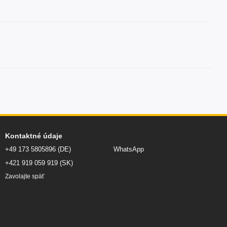
Kontaktné údaje
+49 173 5805896 (DE)
WhatsApp
+421 919 059 919 (SK)
Zavolajte späť