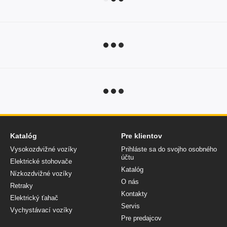
Katalóg
Pre klientov
Vysokozdvižné vozíky
Prihláste sa do svojho osobného
účtu
Elektrické stohovače
Katalóg
Nízkozdvižné vozíky
O nás
Retraky
Kontakty
Elektrický ťahač
Servis
Vychystávací vozíky
Pre predajcov