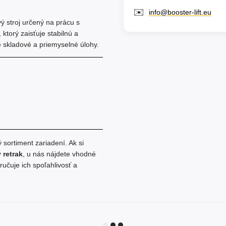
✉️
info@booster-lift.eu
ý stroj určený na prácu s
orý zaisťuje stabilnú a
e skladové a priemyselné úlohy.
sortiment zariadení. Ak si
 retrak
, u nás nájdete vhodné
učuje ich spoľahlivosť a