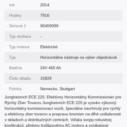
rok
2014
Hodiny
7916
Sériové č
90459099
Typ stožiara
-
Typ motora
Elektrické
Typ
Horizontálne nástroje na výber objednávok
Batéria
24V 465 Ah
Číslo skladu
15828
Poloha
Nemecko, Stuttgart
Jungheinrich ECE 225: Efektívny Horizontálny Kommissionier pre
Rýchly Zber Tovarov Jungheinrich ECE 225 je vysoko výkonný
horizontálny komisionovací vozík, špeciálne navrhnutý pre rýchly
a efektívny zber tovarov a prepravu bremien na dlhé vzdialenosti
v skladoch a distribučných centrách. Vďaka svojej robustnej
konštrukcii, silnému trojfázovému AC motoru a vynikajúcej