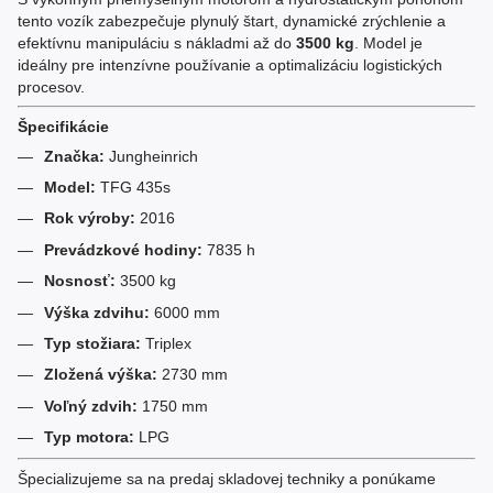
tento vozík zabezpečuje plynulý štart, dynamické zrýchlenie a
efektívnu manipuláciu s nákladmi až do
3500 kg
. Model je
ideálny pre intenzívne používanie a optimalizáciu logistických
procesov.
Špecifikácie
Značka:
Jungheinrich
Model:
TFG 435s
Rok výroby:
2016
Prevádzkové hodiny:
7835 h
Nosnosť:
3500 kg
Výška zdvihu:
6000 mm
Typ stožiara:
Triplex
Zložená výška:
2730 mm
Voľný zdvih:
1750 mm
Typ motora:
LPG
Špecializujeme sa na predaj skladovej techniky a ponúkame