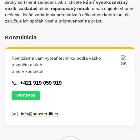
široký sortiment zariadení. Ak si chcete
kúpiť vysokozdvižný
vozík
,
zakladač
alebo
repasovaný retrak
, u nás nájdete vhodné
riešenia. Naše zariadenia prechádzajú dôkladnou kontrolou, čo
zaručuje ich spoľahlivosť a pripravenosť na prácu.
Konzultácia
Pomôžeme vám vybrať techniku podľa vášho
rozpočtu a úloh.
Sme v kontakte!
📞
+421 919 059 919
WhatsApp
✉️
info@booster-lift.eu