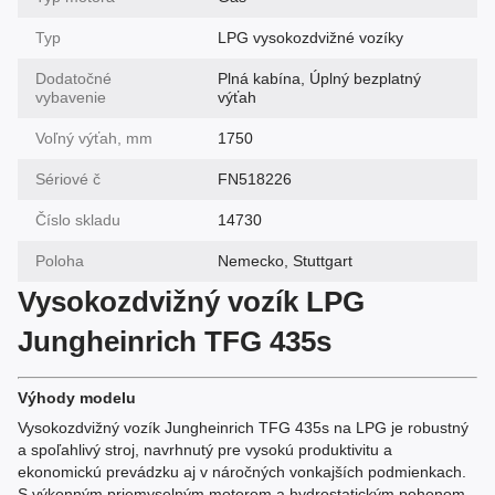
Typ
LPG vysokozdvižné vozíky
Dodatočné
Plná kabína, Úplný bezplatný
vybavenie
výťah
Voľný výťah, mm
1750
Sériové č
FN518226
Číslo skladu
14730
Poloha
Nemecko, Stuttgart
Vysokozdvižný vozík LPG
Jungheinrich TFG 435s
Výhody modelu
Vysokozdvižný vozík Jungheinrich TFG 435s na LPG je robustný
a spoľahlivý stroj, navrhnutý pre vysokú produktivitu a
ekonomickú prevádzku aj v náročných vonkajších podmienkach.
S výkonným priemyselným motorom a hydrostatickým pohonom