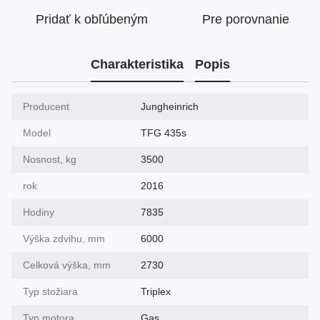
Pridať k obľúbeným
Pre porovnanie
Charakteristika
Popis
Producent
Jungheinrich
Model
TFG 435s
Nosnost, kg
3500
rok
2016
Hodiny
7835
Výška zdvihu, mm
6000
Celková výška, mm
2730
Typ stožiara
Triplex
Typ motora
Gas