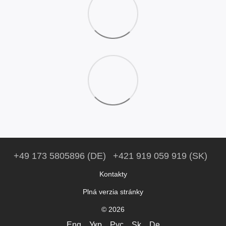
+49 173 5805896 (DE)
+421 919 059 919 (SK)
Kontakty
Plná verzia stránky
© 2026
Eng
Укр
Рус
Sk
De