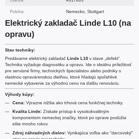
Článok
4917003
Poloha
Nemecko, Stuttgart
Elektrický zakladač Linde L10 (na
opravu)
Stav techniky:
Predávame elektrický zakladač
Linde L10
v stave „defekt“.
Technika vyžaduje diagnostiku a opravu. Ide o ideálnu príležitosť
pre servisné firmy, technických špecialistov alebo podniky s
vlastnou opravárenskou dielňou, ktoré hľadajú spoľahlivé
nemecké vybavenie za výhodnú cenu na ďalšiu renováciu.
Výhody kúpy:
Cena:
Výrazne nižšia ako trhová cena funkčnej techniky.
Kvalita Linde:
Získate prístup k vysokokvalitným
komponentom nemeckej značky, ktoré po oprave poslúžia
ešte mnoho rokov.
Zdroj náhradných dielov:
Vynikajúca voľba ako "darcovský"
stroj na servis inej techniky.