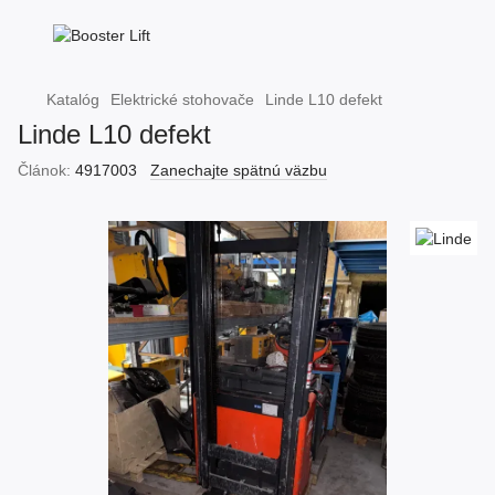
Katalóg
Elektrické stohovače
Linde L10 defekt
Linde L10 defekt
Článok:
4917003
Zanechajte spätnú väzbu