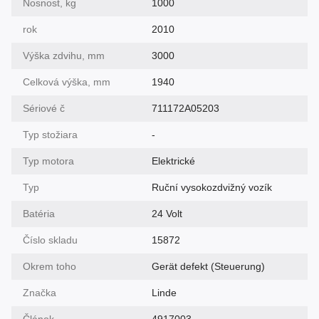
Nosnost, kg
1000
rok
2010
Výška zdvihu, mm
3000
Celková výška, mm
1940
Sériové č
711172A05203
Typ stožiara
-
Typ motora
Elektrické
Typ
Ruční vysokozdvižný vozík
Batéria
24 Volt
Číslo skladu
15872
Okrem toho
Gerät defekt (Steuerung)
Značka
Linde