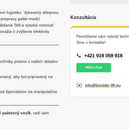
ovú logistiku. Vybavený sklopnou
Konzultácia
 prepravy paliet medzi
ádanie Still a vysoká nosnosť
snažia o zvýšenie efektivity
Pomôžeme vám vybrať techni
Sme v kontakte!
📞
+421 919 059 919
chniky priamo z našich skladov
WhatsApp
tovaný, aby bol pripravený na
✉️
info@booster-lift.eu
od špecialistov na manipulačnú
ý paletový vozík
, radi vám