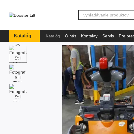
Перейти к основному контенту
Katalóg
Katalóg
O nás
Kontakty
Servis
Pre pre
Informácie