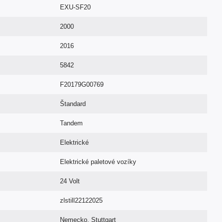
EXU-SF20
2000
2016
5842
F20179G00769
Štandard
Tandem
Elektrické
Elektrické paletové vozíky
24 Volt
zlstill22122025
Nemecko, Stuttgart