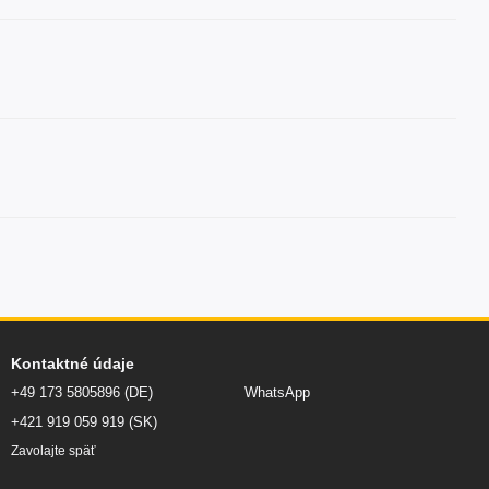
Kontaktné údaje
+49 173 5805896 (DE)
WhatsApp
+421 919 059 919 (SK)
Zavolajte späť