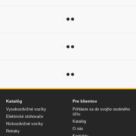
Katalóg
Pre klientov
Vysokozdvižné vozíky
Prihláste sa do svojho osobného
účtu
Elektrické stohovače
Katalóg
Nízkozdvižné vozíky
O nás
Retraky
Kontakty