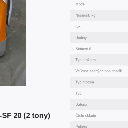
Model
Nosnost, kg
rok
Hodiny
Sériové č
Typ stožiara
Veľkosť zadných pneumatík
Typ motora
Typ
Batéria
-SF 20 (2 tony)
Číslo skladu
Poloha