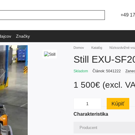
+49 1
dajcov
Značky
Domov
Katalóg
Nízkozdvižné vo
Still EXU-SF2
Skladom
Článok: 5041222
Zanec
1 500€ (excl. V
Kúpiť
Charakteristika
Producent