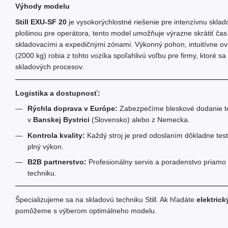
Výhody modelu
Still EXU-SF 20
je vysokorýchlostné riešenie pre intenzívnu sklad
plošinou pre operátora, tento model umožňuje výrazne skrátiť čas
skladovacími a expedičnými zónami. Výkonný pohon, intuitívne ovl
(2000 kg) robia z tohto vozíka spoľahlivú voľbu pre firmy, ktoré sa 
skladových procesov.
Logistika a dostupnosť:
Rýchla doprava v Európe:
Zabezpečíme bleskové dodanie te
v
Banskej Bystrici
(Slovensko) alebo z Nemecka.
Kontrola kvality:
Každý stroj je pred odoslaním dôkladne tes
plný výkon.
B2B partnerstvo:
Profesionálny servis a poradenstvo priamo 
techniku.
Špecializujeme sa na skladovú techniku Still. Ak hľadáte
elektrick
pomôžeme s výberom optimálneho modelu.