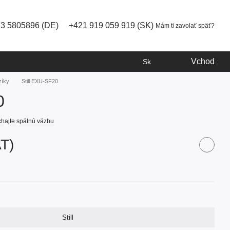
73 5805896 (DE)
+421 919 059 919 (SK)
Mám ti zavolať späť?
Vchod
Sk
zíky
Still EXU-SF20
0
hajte spätnú väzbu
AT)
Still