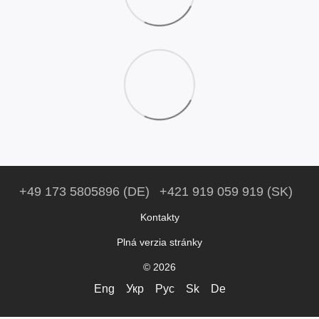
+49 173 5805896 (DE)
+421 919 059 919 (SK)
Kontakty
Plná verzia stránky
© 2026
Eng
Укр
Рус
Sk
De