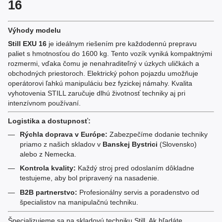
16
Výhody modelu
Still EXU 16
je ideálnym riešením pre každodennú prepravu
paliet s hmotnosťou do 1600 kg. Tento vozík vyniká kompaktnými
rozmermi, vďaka čomu je nenahraditeľný v úzkych uličkách a
obchodných priestoroch. Elektrický pohon pojazdu umožňuje
operátorovi ľahkú manipuláciu bez fyzickej námahy. Kvalita
vyhotovenia STILL zaručuje dlhú životnosť techniky aj pri
intenzívnom používaní.
Logistika a dostupnosť:
Rýchla doprava v Európe:
Zabezpečíme dodanie techniky
priamo z našich skladov v
Banskej Bystrici
(Slovensko)
alebo z Nemecka.
Kontrola kvality:
Každý stroj pred odoslaním dôkladne
testujeme, aby bol pripravený na nasadenie.
B2B partnerstvo:
Profesionálny servis a poradenstvo od
špecialistov na manipulačnú techniku.
Špecializujeme sa na skladovú techniku Still. Ak hľadáte