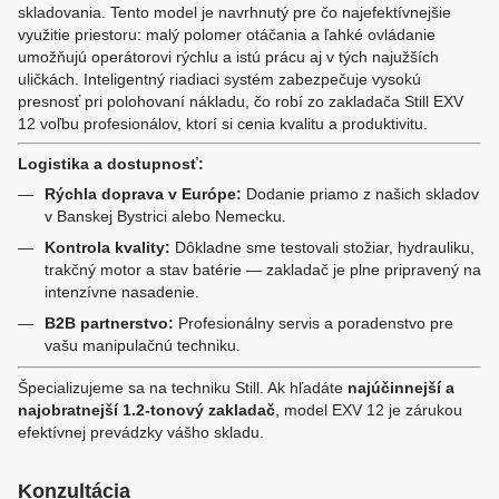
skladovania. Tento model je navrhnutý pre čo najefektívnejšie
využitie priestoru: malý polomer otáčania a ľahké ovládanie
umožňujú operátorovi rýchlu a istú prácu aj v tých najužších
uličkách. Inteligentný riadiaci systém zabezpečuje vysokú
presnosť pri polohovaní nákladu, čo robí zo zakladača Still EXV
12 voľbu profesionálov, ktorí si cenia kvalitu a produktivitu.
Logistika a dostupnosť:
Rýchla doprava v Európe:
Dodanie priamo z našich skladov
v Banskej Bystrici alebo Nemecku.
Kontrola kvality:
Dôkladne sme testovali stožiar, hydrauliku,
trakčný motor a stav batérie — zakladač je plne pripravený na
intenzívne nasadenie.
B2B partnerstvo:
Profesionálny servis a poradenstvo pre
vašu manipulačnú techniku.
Špecializujeme sa na techniku Still. Ak hľadáte
najúčinnejší a
najobratnejší 1.2-tonový zakladač
, model EXV 12 je zárukou
efektívnej prevádzky vášho skladu.
Konzultácia