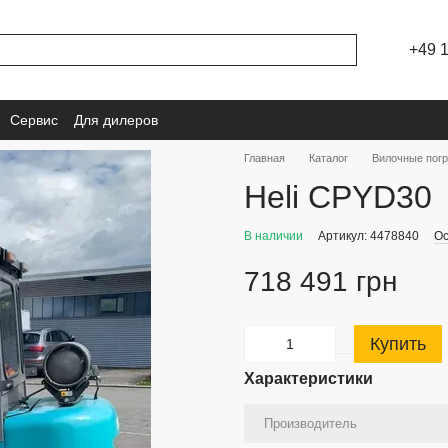
+49 
Сервис
Для дилеров
Главная
Каталог
Вилочные пог
Heli CPYD30
В наличии
Артикул: 4478840
Ос
718 491 грн
Купить
Характеристики
Производитель