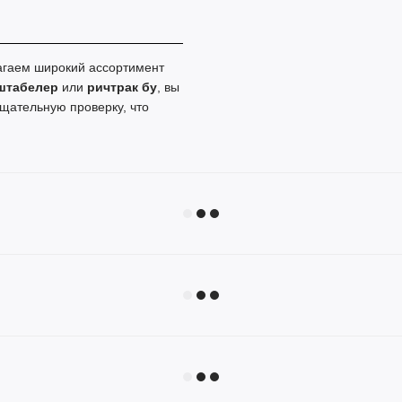
агаем широкий ассортимент
штабелер
или
ричтрак бу
, вы
щательную проверку, что