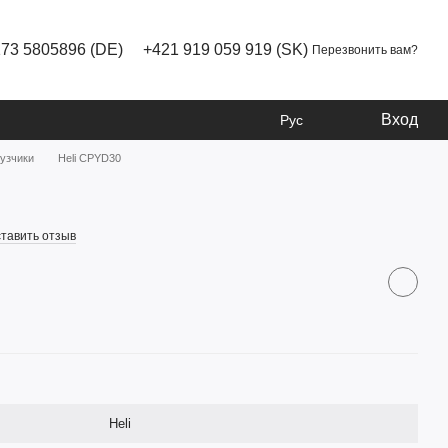
173 5805896 (DE)
+421 919 059 919 (SK)
Перезвонить вам?
Вход
Рус
рузчики
Heli CPYD30
тавить отзыв
Heli