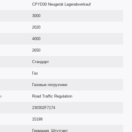
CPYD30 Neugerät Lagerabverkauf
3000
2020
4000
2650
Cтандарт
Газ
Газовые погрузчики
е
Road Traffic Regulation
230302F7174
15199
Германия, Штутгарт