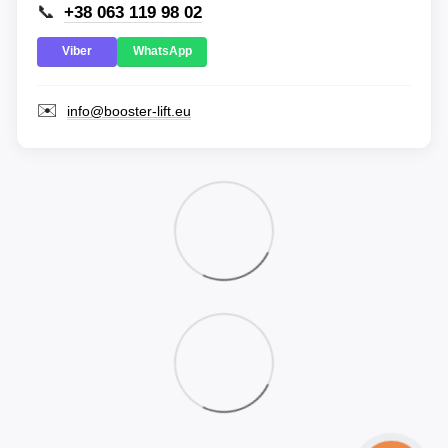
📞
+38 063 119 98 02
Viber
WhatsApp
✉️
info@booster-lift.eu