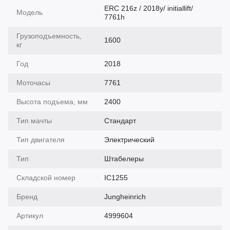
ERC 216z / 2018y/ initiallift/
Модель
7761h
Грузоподъемность,
1600
кг
Год
2018
Моточасы
7761
Высота подъема, мм
2400
Тип мачты
Cтандарт
Тип двигателя
Электрический
Тип
Штабелеры
Складской номер
IC1255
Бренд
Jungheinrich
Артикул
4999604