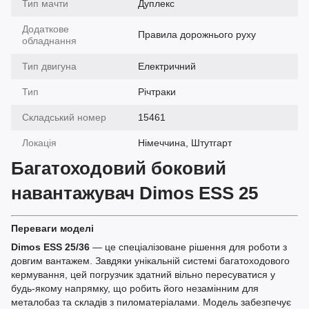
Тип мачти
Дуплекс
Додаткове
Правила дорожнього руху
обладнання
Тип двигуна
Електричний
Тип
Річтраки
Складський номер
15461
Локація
Німеччина, Штутгарт
Багатоходовий боковий
навантажувач Dimos ESS 25
Переваги моделі
Dimos ESS 25/36
— це спеціалізоване рішення для роботи з
довгим вантажем. Завдяки унікальній системі багатоходового
кермування, цей погрузчик здатний вільно пересуватися у
будь-якому напрямку, що робить його незамінним для
металобаз та складів з пиломатеріалами. Модель забезпечує