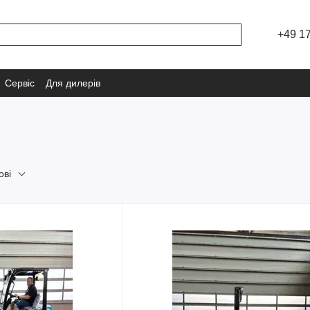
+49 1
Сервіс
Для дилерів
ові