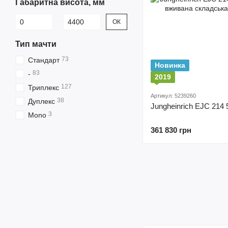
Габаритна висота, мм
Від Габаритна висота, мм
До Габаритна висота, мм
ОК
Тип мачти
73
Cтандарт
Новинка
83
-
2019
127
Триплекс
Артикул: 5239260
38
Дуплекс
Jungheinrich EJC 214 5
3
Mono
361 830 грн