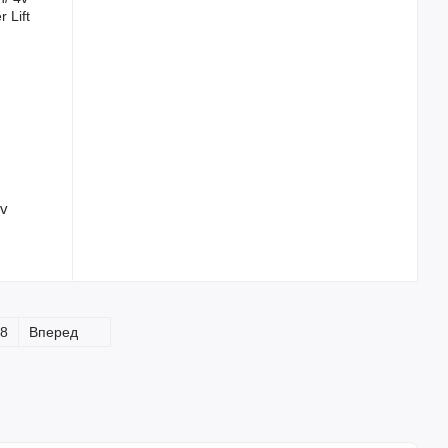
4v
8
Вперед