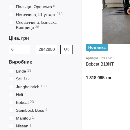
6
Польща, Оронсько
313
Німеччина, Штутгарт
Словаччина, Банська
36
Бистриця
Ціна, грн
Від Ціна, грн
До Ціна, грн
Новинка
ОК
Артикул: 5230052
Виробник
Bobcat B18NT
13
Linde
1 318 095 грн
125
Still
168
Jungheinrich
1
Heli
23
Bobcat
1
Steinbock Boss
1
Manitou
1
Nissan