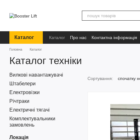
Перейти до основного контенту
Каталог
Каталог
Про нас
Контактна інформація
Бренди
Інформація
Головна
Каталог
Каталог техніки
Вилкові навантажувачі
Сортування:
спочатку н
Штабелери
Електровізки
Річтраки
Електричні тягачі
Комплектувальники
замовлень
Локація