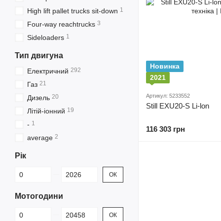
1
High lift pallet trucks sit-down
3
Four-way reachtrucks
1
Sideloaders
Тип двигуна
Новинка
292
Електричний
2021
21
Газ
Артикул: 5233552
20
Дизель
Still EXU20-S Li-lon
19
Літій-іонний
1
-
116 303 грн
2
average
Рік
Від Рік
До Рік
ОК
Мотогодини
Від Мотогодини
До Мотогодини
ОК