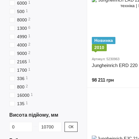
1
6000
1
500
2
8000
6
1300
1
4990
Новинка
2
4000
2010
2
9000
Артикул: 5230963
1
2165
Jungheinrich ERD 220
1
1700
1
336
98 211 грн
2
800
1
16000
1
135
Висота підйому, мм
Від Висота підйому, мм
До Висота підйому, мм
ОК