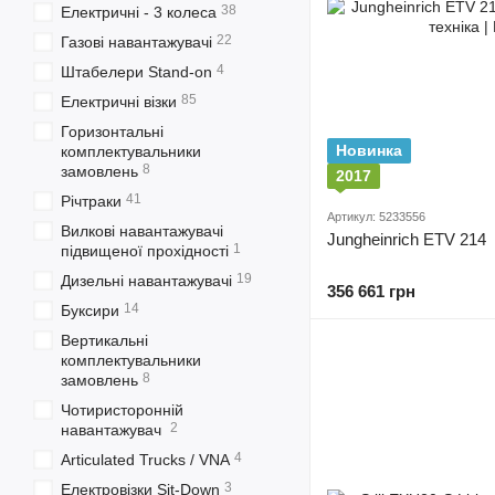
38
Електричні - 3 колеса
22
Газові навантажувачі
4
Штабелери Stand-on
85
Електричні візки
Горизонтальні
Новинка
комплектувальники
8
замовлень
2017
41
Річтраки
Артикул: 5233556
Вилкові навантажувачі
Jungheinrich ETV 214
1
підвищеної прохідності
19
Дизельні навантажувачі
356 661 грн
14
Буксири
Вертикальні
комплектувальники
8
замовлень
Чотиристоронній
2
навантажувач
4
Articulated Trucks / VNA
3
Електровізки Sit-Down