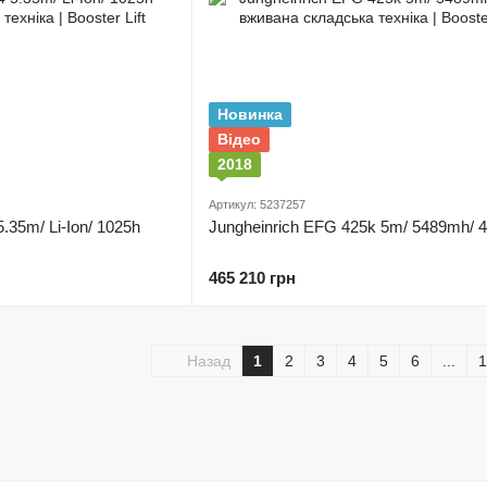
Новинка
Відео
2018
Артикул: 5237257
.35m/ Li-Ion/ 1025h
Jungheinrich EFG 425k 5m/ 5489mh/ 
465 210 грн
Назад
1
2
3
4
5
6
...
1