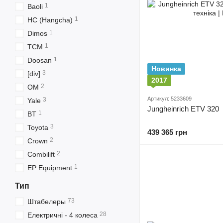
1
Baoli
1
HC (Hangcha)
1
Dimos
1
TCM
1
Doosan
Новинка
3
[div]
2017
2
OM
Артикул: 5233609
3
Yale
Jungheinrich ETV 320
1
BT
3
Toyota
439 365 грн
2
Crown
2
Combilift
1
EP Equipment
Тип
73
Штабелеры
28
Електричні - 4 колеса