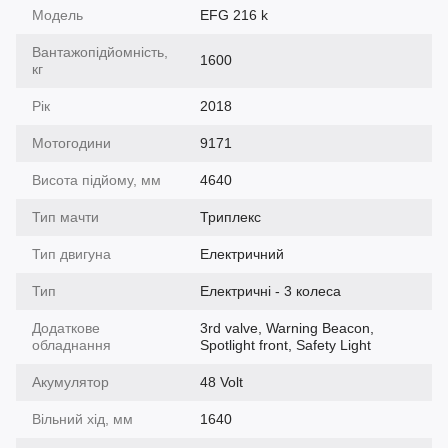
Модель
EFG 216 k
Вантажопідйомність,
1600
кг
Рік
2018
Мотогодини
9171
Висота підйому, мм
4640
Тип мачти
Триплекс
Тип двигуна
Електричний
Тип
Електричні - 3 колеса
Додаткове
3rd valve, Warning Beacon,
обладнання
Spotlight front, Safety Light
Акумулятор
48 Volt
Вільний хід, мм
1640