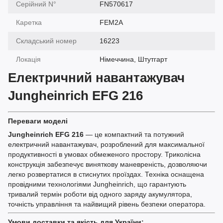
Серійний N°
FN570617
Каретка
FEM2A
Складський номер
16223
Локація
Німеччина, Штутгарт
Електричний навантажувач
Jungheinrich EFG 216
Переваги моделі
Jungheinrich EFG 216
— це компактний та потужний
електричний навантажувач, розроблений для максимальної
продуктивності в умовах обмеженого простору. Триколісна
конструкція забезпечує виняткову маневреність, дозволяючи
легко розвертатися в стиснутих проїздах. Техніка оснащена
провідними технологіями Jungheinrich, що гарантують
тривалий термін роботи від одного заряду акумулятора,
точність управління та найвищий рівень безпеки оператора.
Умови доставки та якість для України: