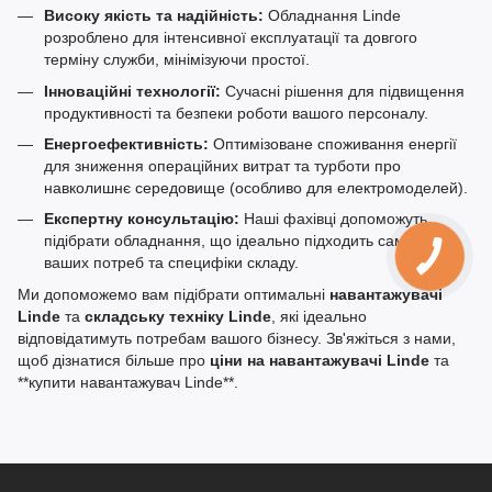
Високу якість та надійність:
Обладнання Linde
розроблено для інтенсивної експлуатації та довгого
терміну служби, мінімізуючи простої.
Інноваційні технології:
Сучасні рішення для підвищення
продуктивності та безпеки роботи вашого персоналу.
Енергоефективність:
Оптимізоване споживання енергії
для зниження операційних витрат та турботи про
навколишнє середовище (особливо для електромоделей).
Експертну консультацію:
Наші фахівці допоможуть
підібрати обладнання, що ідеально підходить саме для
ваших потреб та специфіки складу.
Ми допоможемо вам підібрати оптимальні
навантажувачі
Linde
та
складську техніку Linde
, які ідеально
відповідатимуть потребам вашого бізнесу. Зв'яжіться з нами,
щоб дізнатися більше про
ціни на навантажувачі Linde
та
**купити навантажувач Linde**.