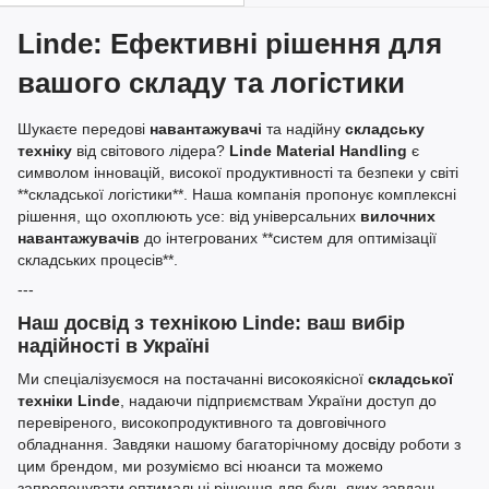
Linde: Ефективні рішення для
вашого складу та логістики
Шукаєте передові
навантажувачі
та надійну
складську
техніку
від світового лідера?
Linde Material Handling
є
символом інновацій, високої продуктивності та безпеки у світі
**складської логістики**. Наша компанія пропонує комплексні
рішення, що охоплюють усе: від універсальних
вилочних
навантажувачів
до інтегрованих **систем для оптимізації
складських процесів**.
---
Наш досвід з технікою Linde: ваш вибір
надійності в Україні
Ми спеціалізуємося на постачанні високоякісної
складської
техніки Linde
, надаючи підприємствам України доступ до
перевіреного, високопродуктивного та довговічного
обладнання. Завдяки нашому багаторічному досвіду роботи з
цим брендом, ми розуміємо всі нюанси та можемо
запропонувати оптимальні рішення для будь-яких завдань