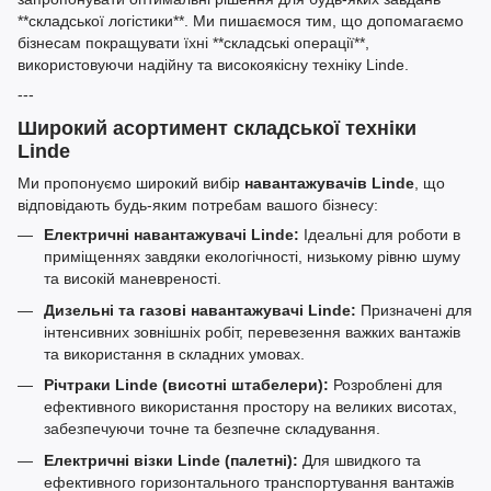
**складської логістики**. Ми пишаємося тим, що допомагаємо
бізнесам покращувати їхні **складські операції**,
використовуючи надійну та високоякісну техніку Linde.
---
Широкий асортимент складської техніки
Linde
Ми пропонуємо широкий вибір
навантажувачів Linde
, що
відповідають будь-яким потребам вашого бізнесу:
Електричні навантажувачі Linde:
Ідеальні для роботи в
приміщеннях завдяки екологічності, низькому рівню шуму
та високій маневреності.
Дизельні та газові навантажувачі Linde:
Призначені для
інтенсивних зовнішніх робіт, перевезення важких вантажів
та використання в складних умовах.
Річтраки Linde (висотні штабелери):
Розроблені для
ефективного використання простору на великих висотах,
забезпечуючи точне та безпечне складування.
Електричні візки Linde (палетні):
Для швидкого та
ефективного горизонтального транспортування вантажів