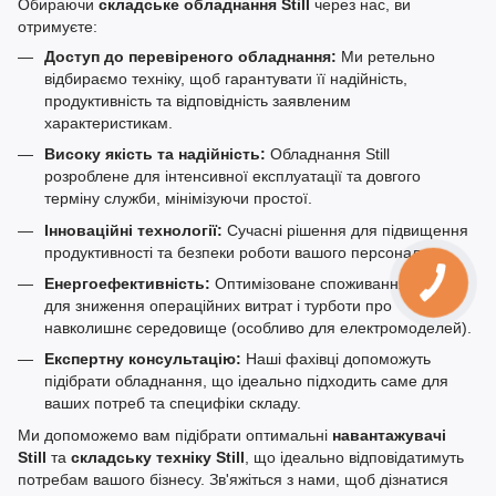
Обираючи
складське обладнання Still
через нас, ви
отримуєте:
Доступ до перевіреного обладнання:
Ми ретельно
відбираємо техніку, щоб гарантувати її надійність,
продуктивність та відповідність заявленим
характеристикам.
Високу якість та надійність:
Обладнання Still
розроблене для інтенсивної експлуатації та довгого
терміну служби, мінімізуючи простої.
Інноваційні технології:
Сучасні рішення для підвищення
продуктивності та безпеки роботи вашого персоналу.
Енергоефективність:
Оптимізоване споживання енергії
для зниження операційних витрат і турботи про
навколишнє середовище (особливо для електромоделей).
Експертну консультацію:
Наші фахівці допоможуть
підібрати обладнання, що ідеально підходить саме для
ваших потреб та специфіки складу.
Ми допоможемо вам підібрати оптимальні
навантажувачі
Still
та
складську техніку Still
, що ідеально відповідатимуть
потребам вашого бізнесу. Зв'яжіться з нами, щоб дізнатися