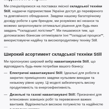
Ми спеціалізуємося на поставках якісної
складської техніки
Still
, надаючи підприємствам України доступ до перевіреного
та довговічного обладнання. Завдяки нашому багаторічному
досвіду роботи з цим брендом, ми розуміємо всі нюанси та
можемо запропонувати оптимальні рішення для будь-яких
завдань **складської логістики**. Ми пишаємося тим, що
допомагаємо бізнесам оптимізувати їхні **складські процеси**,
використовуючи надійну та високопродуктивну техніку Still.
---
Широкий асортимент складської техніки Still
Ми пропонуємо широкий вибір
навантажувачів Still
, що
відповідають будь-яким потребам вашого бізнесу:
Електричні навантажувачі Still:
Ідеальні для роботи в
закритих приміщеннях завдяки нульовим викидам та
низькому рівню шуму. Ці моделі забезпечують високу
продуктивність та енергоефективність.
Дизельні та газові навантажувачі Still:
Призначені для
інтенсивних зовнішніх робіт та перевезення важких
вантажів. Відрізняються високою потужністю та надійністю
в складних умовах.