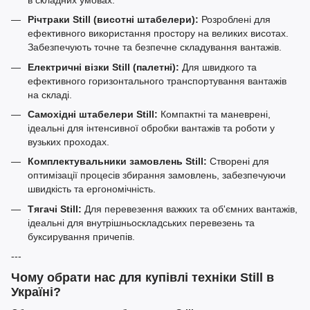
Річтраки Still (висотні штабелери):
Розроблені для
ефективного використання простору на великих висотах.
Забезпечують точне та безпечне складування вантажів.
Електричні візки Still (палетні):
Для швидкого та
ефективного горизонтального транспортування вантажів
на складі.
Самохідні штабелери Still:
Компактні та маневрені,
ідеальні для інтенсивної обробки вантажів та роботи у
вузьких проходах.
Комплектувальники замовлень Still:
Створені для
оптимізації процесів збирання замовлень, забезпечуючи
швидкість та ергономічність.
Тягачі Still:
Для перевезення важких та об'ємних вантажів,
ідеальні для внутрішньоскладських перевезень та
буксирування причепів.
---
Чому обрати нас для купівлі техніки Still в
Україні?