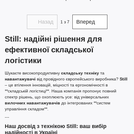
Назад
Вперед
1
з 7
Still: надійні рішення для
ефективної складської
логістики
Шукаєте високопродуктивну
складську техніку
та
навантажувачі
від провідного європейського виробника?
Still
– це втілення інновацій, міцності та ергономічності в
**складській логістиці**. Наша компанія пропонує повний
спектр рішень, що охоплюють усе: від універсальних
вилочних навантажувачів
до інтегрованих **систем
управління складом**.
---
Наш досвід з технікою Still: ваш вибір
надійності в Україні