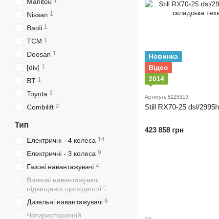
1
Manitou
1
Nissan
1
Baoli
1
TCM
1
Doosan
Новинка
1
[div]
Відео
2014
1
BT
3
Toyota
Артикул: 5225319
2
Still RX70-25 dsl/2995
Combilift
Тип
423 858 грн
14
Електричні - 4 колеса
9
Електричні - 3 колеса
4
Газові навантажувачі
Вилкові навантажувачі
0
підвищеної прохідності
6
Дизельні навантажувачі
Чотиристоронній