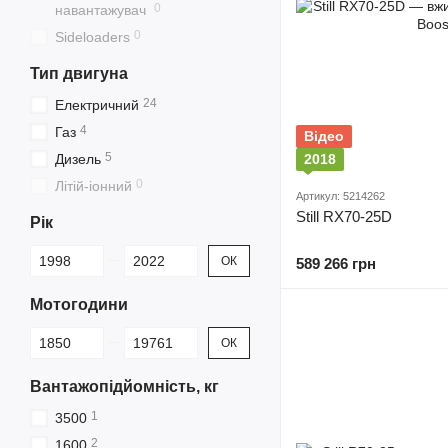
0
навантажувач
0
Sideloaders
Тип двигуна
24
Електричний
4
Газ
Відео
5
Дизель
2018
0
Літій-іонний
Артикул: 5214262
Still RX70-25D
Рік
Від Рік
До Рік
ОК
589 266 грн
Мотогодини
Від Мотогодини
До Мотогодини
ОК
Вантажопідйомність, кг
1
3500
2
1600