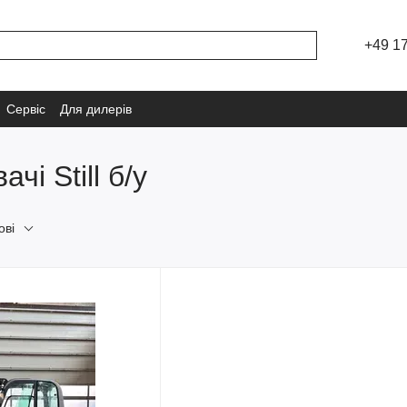
+49 1
Сервіс
Для дилерів
і Still б/у
ові