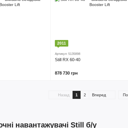
2011
Артикул: 5135898
Still RX 60-40
878 730 грн
Назад
1
2
Вперед
По
чні навантажувачі Still б/у