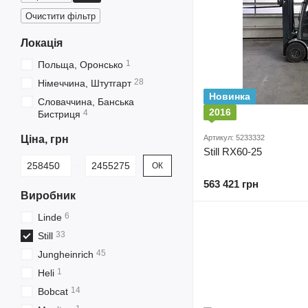
Очистити фільтр
Локація
1
Польща, Оронсько
28
Німеччина, Штутгарт
Новинка
Словаччина, Банська
2016
4
Бистриця
Ціна, грн
Артикул: 5233332
Still RX60-25
Від Ціна, грн
До Ціна, грн
ОК
563 421 грн
Виробник
6
Linde
33
Still
45
Jungheinrich
1
Heli
14
Bobcat