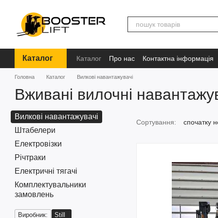
Перейти до основного контенту
Каталог
Каталог
Про нас
Контактна інформація
Бренди
Інформація
Головна
Каталог
Вилкові навантажувачі
Вживані вилочні навантажувач
Вилкові навантажувачі
Сортування:
спочатку н
Штабелери
Електровізки
Річтраки
Електричні тягачі
Комплектувальники
замовлень
Виробник:
Still