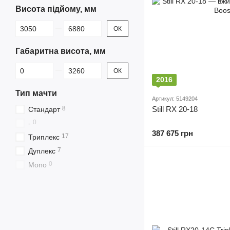
Висота підйому, мм
Від Висота підйому, мм
До Висота підйому, мм
ОК
Габаритна висота, мм
Від Габаритна висота, мм
До Габаритна висота, мм
ОК
2016
Тип мачти
Артикул: 5149204
8
Still RX 20-18
Cтандарт
0
-
387 675 грн
17
Триплекс
7
Дуплекс
0
Mono