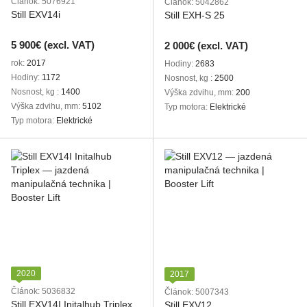
Článok: 5076921
Článok: 5042862
Still EXV14i
Still EXH-S 25
5 900€ (excl. VAT)
2 000€ (excl. VAT)
rok
2017
Hodiny
2683
Hodiny
1172
Nosnost, kg
2500
Nosnost, kg
1400
Výška zdvihu, mm
200
Výška zdvihu, mm
5102
Typ motora
Elektrické
Typ motora
Elektrické
2020
2017
Článok: 5036832
Článok: 5007343
Still EXV14I Initalhub Triplex
Still EXV12