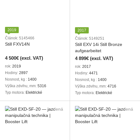
2019
2017
Článok: 5145466
Článok: 5149251
Still FXV14N
Still EXV 14i Still Bronze
aufgearbeitet
4 500€ (excl. VAT)
4 899€ (excl. VAT)
rok
2019
rok
2017
Hodiny
2897
Hodiny
4471
Nosnost, kg
1400
Nosnost, kg
1400
Výška zdvihu, mm
5316
Výška zdvihu, mm
4716
Typ motora
Elektrické
Typ motora
Elektrické