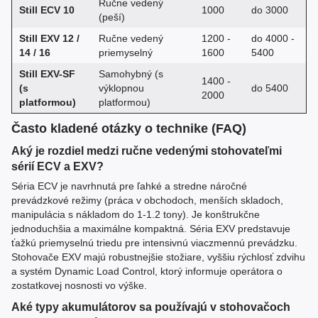
Ručne vedený
Still ECV 10
1000
do 3000
(peší)
Still EXV 12 /
Ručne vedený
1200 -
do 4000 -
14 / 16
priemyselný
1600
5400
Still EXV-SF
Samohybný (s
1400 -
(s
výklopnou
do 5400
2000
platformou)
platformou)
Často kladené otázky o technike (FAQ)
Aký je rozdiel medzi ručne vedenými stohovateľmi
sérií ECV a EXV?
Séria ECV je navrhnutá pre ľahké a stredne náročné
prevádzkové režimy (práca v obchodoch, menších skladoch,
manipulácia s nákladom do 1-1.2 tony). Je konštrukčne
jednoduchšia a maximálne kompaktná. Séria EXV predstavuje
ťažkú priemyselnú triedu pre intensivnú viaczmennú prevádzku.
Stohovače EXV majú robustnejšie stožiare, vyššiu rýchlosť zdvihu
a systém Dynamic Load Control, ktorý informuje operátora o
zostatkovej nosnosti vo výške.
Aké typy akumulátorov sa používajú v stohovačoch