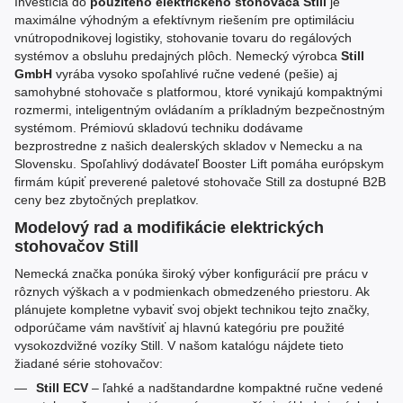
Investícia do
použitého elektrického stohovača Still
je
maximálne výhodným a efektívnym riešením pre optimiláciu
vnútropodnikovej logistiky, stohovanie tovaru do regálových
systémov a obsluhu predajných plôch. Nemecký výrobca
Still
GmbH
vyrába vysoko spoľahlivé ručne vedené (pešie) aj
samohybné stohovače s platformou, ktoré vynikajú kompaktnými
rozmermi, inteligentným ovládaním a príkladným bezpečnostným
systémom. Prémiovú skladovú techniku dodávame
bezprostredne z našich dealerských skladov v Nemecku a na
Slovensku. Spoľahlivý dodávateľ Booster Lift pomáha európskym
firmám kúpiť preverené paletové stohovače Still za dostupné B2B
ceny bez zbytočných preplatkov.
Modelový rad a modifikácie elektrických
stohovačov Still
Nemecká značka ponúka široký výber konfigurácií pre prácu v
rôznych výškach a v podmienkach obmedzeného priestoru. Ak
plánujete kompletne vybaviť svoj objekt technikou tejto značky,
odporúčame vám navštíviť aj hlavnú kategóriu pre použité
vysokozdvižné vozíky Still. V našom katalógu nájdete tieto
žiadané série stohovačov:
Still ECV
– ľahké a nadštandardne kompaktné ručne vedené