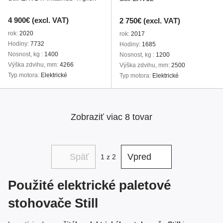
4 900€ (excl. VAT)
2 750€ (excl. VAT)
rok
2020
rok
2017
Hodiny
7732
Hodiny
1685
Nosnost, kg
1400
Nosnost, kg
1200
Výška zdvihu, mm
4266
Výška zdvihu, mm
2500
Typ motora
Elektrické
Typ motora
Elektrické
Zobraziť viac 8 tovar
Späť
Vpred
1
z 2
Použité elektrické paletové
stohovače Still