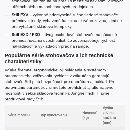
stohovače, navrhnuté na prácu s menšími nákladmi v úzkych
uličkách alebo maloobchodných predajniach.
Still EXV
– výkonné priemyselné ručne vedené stohovače
prémiovej triedy, vybavené funkciou citlivého zdvihu, ideálne
pre vyťažené skladové komplexy.
Still EXD / FXD
– dvojposchodové stohovače na súčasné
premiestňovanie dvoch paliet, čo zdvojnásobuje rýchlosť
nakladacích a vykladacích prác na rampe.
Populárne série stohovačov a ich technické
charakteristiky
Vďaka firemnej ergonomickej oji ovládania a systémom
automatického znižovania rýchlosti v zákrutách garantujú
stohovače Still plnú bezpečnosť pre operátora aj náklad. Pre
porovnanie parametrov si môžete prehlidnuť aj alternatívne
možnosti v sekcii skladová technika Jungheinrich. Hlavné
produktové rady Still:
Výška
Nosnosť
zdvihu
Séria modelu
Typ vyhotovenia
(kg)
stožiara
(mm)