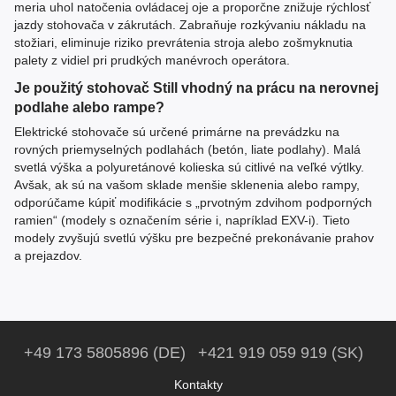
meria uhol natočenia ovládacej oje a proporčne znižuje rýchlosť
jazdy stohovača v zákrutách. Zabraňuje rozkývaniu nákladu na
stožiari, eliminuje riziko prevrátenia stroja alebo zošmyknutia
palety z vidiel pri prudkých manévroch operátora.
Je použitý stohovač Still vhodný na prácu na nerovnej
podlahe alebo rampe?
Elektrické stohovače sú určené primárne na prevádzku na
rovných priemyselných podlahách (betón, liate podlahy). Malá
svetlá výška a polyuretánové kolieska sú citlivé na veľké výtlky.
Avšak, ak sú na vašom sklade menšie sklenenia alebo rampy,
odporúčame kúpiť modifikácie s „prvotným zdvihom podporných
ramien“ (modely s označením série i, napríklad EXV-i). Tieto
modely zvyšujú svetlú výšku pre bezpečné prekonávanie prahov
a prejazdov.
+49 173 5805896 (DE)
+421 919 059 919 (SK)
Kontakty