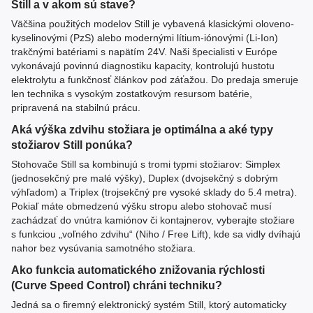
Still a v akom sú stave?
Väčšina použitých modelov Still je vybavená klasickými oloveno-
kyselinovými (PzS) alebo modernými lítium-iónovými (Li-Ion)
trakčnými batériami s napätím 24V. Naši špecialisti v Európe
vykonávajú povinnú diagnostiku kapacity, kontrolujú hustotu
elektrolytu a funkčnosť článkov pod záťažou. Do predaja smeruje
len technika s vysokým zostatkovým resursom batérie,
pripravená na stabilnú prácu.
Aká výška zdvihu stožiara je optimálna a aké typy
stožiarov Still ponúka?
Stohovače Still sa kombinujú s tromi typmi stožiarov: Simplex
(jednosekčný pre malé výšky), Duplex (dvojsekčný s dobrým
výhľadom) a Triplex (trojsekčný pre vysoké sklady do 5.4 metra).
Pokiaľ máte obmedzenú výšku stropu alebo stohovač musí
zachádzať do vnútra kamiónov či kontajnerov, vyberajte stožiare
s funkciou „voľného zdvihu“ (Niho / Free Lift), kde sa vidly dvíhajú
nahor bez vysúvania samotného stožiara.
Ako funkcia automatického znižovania rýchlosti
(Curve Speed Control) chráni techniku?
Jedná sa o firemný elektronický systém Still, ktorý automaticky