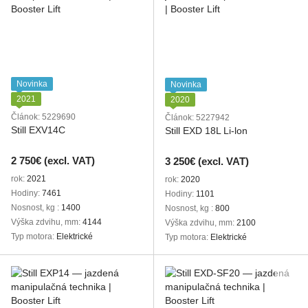
Novinka
Novinka
2021
2020
Článok: 5229690
Článok: 5227942
Still EXV14C
Still EXD 18L Li-lon
2 750€ (excl. VAT)
3 250€ (excl. VAT)
rok
2021
rok
2020
Hodiny
7461
Hodiny
1101
Nosnost, kg
1400
Nosnost, kg
800
Výška zdvihu, mm
4144
Výška zdvihu, mm
2100
Typ motora
Elektrické
Typ motora
Elektrické