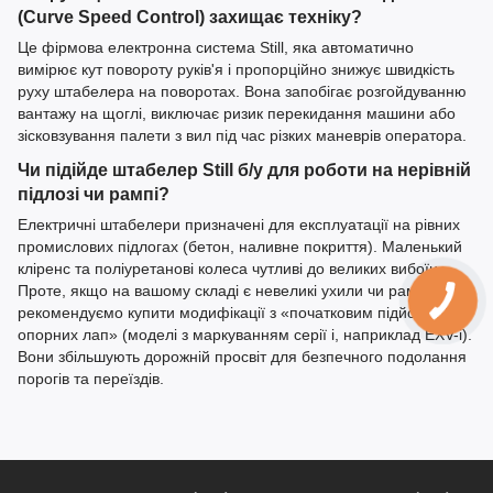
(Curve Speed Control) захищає техніку?
Це фірмова електронна система Still, яка автоматично
вимірює кут повороту руків'я і пропорційно знижує швидкість
руху штабелера на поворотах. Вона запобігає розгойдуванню
вантажу на щоглі, виключає ризик перекидання машини або
зісковзування палети з вил під час різких маневрів оператора.
Чи підійде штабелер Still б/у для роботи на нерівній
підлозі чи рампі?
Електричні штабелери призначені для експлуатації на рівних
промислових підлогах (бетон, наливне покриття). Маленький
кліренс та поліуретанові колеса чутливі до великих вибоїн.
Проте, якщо на вашому складі є невеликі ухили чи рампи, ми
рекомендуємо купити модифікації з «початковим підйомом
опорних лап» (моделі з маркуванням серії i, наприклад EXV-i).
Вони збільшують дорожній просвіт для безпечного подолання
порогів та переїздів.