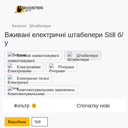
Каталог
Штабелери
Вживані електричні штабелери Still б/
у
Вилкові навантажувачі
Штабелери
Електровізки
Річтраки
Електричні тягачі
Комплектувальники замовлень
Фільтр
Спочатку нові
1
Виробник
Still