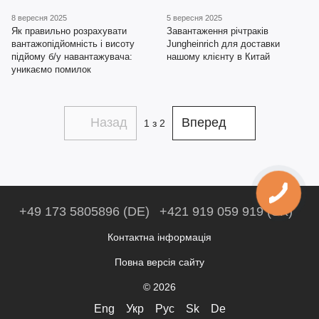
8 вересня 2025
5 вересня 2025
Як правильно розрахувати
Завантаження річтраків
вантажопідйомність і висоту
Jungheinrich для доставки
підйому б/у навантажувача:
нашому клієнту в Китай
уникаємо помилок
Назад
Вперед
1
з 2
+49 173 5805896 (DE)
+421 919 059 919 (SK)
Контактна інформація
Повна версія сайту
© 2026
Eng
Укр
Рус
Sk
De