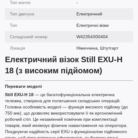
Тип мачти
-
Тип двигуна
Електричний
Тип
Електричні візки
Складський номер
W42354X00404
Локація
Німеччина, Штутгарт
Електричний візок Still EXU-H
18 (з високим підйомом)
Переваги моделі
Still EXU-H 18
— це багатофункціональна електрична
тележка, створена для полегшення складських операцій.
Головна особливість моделі — функція високого підйому (до
750 мм), що дозволяє використовувати її як ергономічний
робочий стіл. Це незамінний помічник при комплектації
товарів, який мінімізує фізичне навантаження на оператора.
Поєднуючи надійність серії EXU з функціоналом підйомного
столу, цей візок підвищує ефективність та безпеку праці.