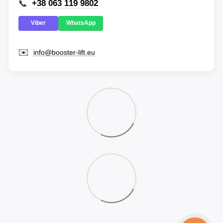
📞
+38 063 119 9802
Viber
WhatsApp
✉️
info@booster-lift.eu