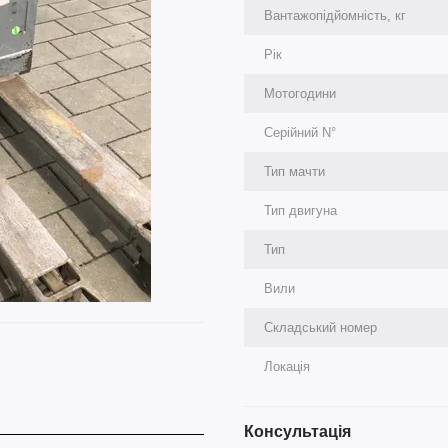
Вантажопідйомність, кг
Рік
Мотогодини
Серійний N°
Тип мачти
Тип двигуна
Тип
Вили
Складський номер
Локація
Консультація