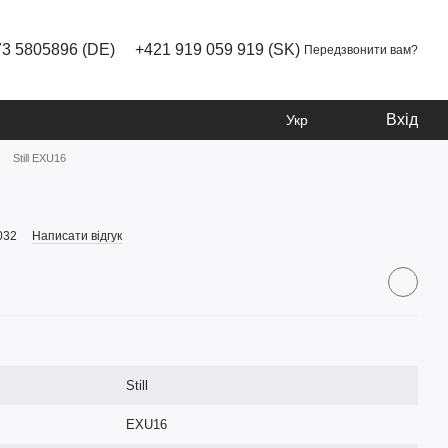
73 5805896 (DE)
+421 919 059 919 (SK)
Передзвонити вам?
Вхід
Укр
Still EXU16
032
Написати відгук
Still
EXU16