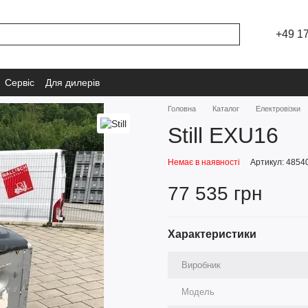
+49 1
Сервіс
Для дилерів
Головна
Каталог
Електровізки
Still EXU16
Немає в наявності
Артикул: 4854
77 535 грн
Характеристики
Виробник
Модель