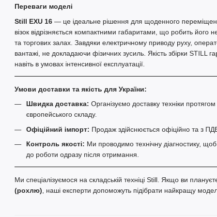
Переваги моделі
Still EXU 16
— це ідеальне рішення для щоденного переміщенн
візок відрізняється компактними габаритами, що робить його н
та торгових залах. Завдяки електричному приводу руху, опера
вантажі, не докладаючи фізичних зусиль. Якість збірки STILL г
навіть в умовах інтенсивної експлуатації.
Умови доставки та якість для України:
Швидка доставка:
Організуємо доставку техніки протягом
європейського складу.
Офіційний імпорт:
Продаж здійснюється офіційно та з ПД
Контроль якості:
Ми проводимо технічну діагностику, щоб 
до роботи одразу після отримання.
Ми спеціалізуємося на складській техніці Still. Якщо ви планує
(рохлю)
, наші експерти допоможуть підібрати найкращу модель