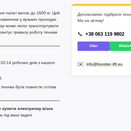
я палет вагою до 1600 кг. Цей
Допоможемо підібрати техні
езамінним у вузьких проходах
Ми на зв'язку!
тор може легко транспортувати
арантує тривалу роботу техніки
📞
+38 063 119 9802
Viber
Whats
 10-14 робочих днів з нашого
✉️
info@booster-lift.eu
В.
техніка була повністю готова
те
купити електричну візок
 під ваші задачі.