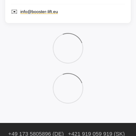
✉️
info@booster-lift.eu
+49 173 5805896 (DE)
+421 919 059 919 (SK)