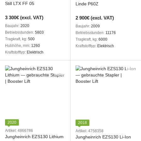
Still LTX FF 05
Linde P60Z
3 300€ (excl. VAT)
2 900€ (excl. VAT)
Baujahr
2020
Baujahr
2009
Betriebsstunden
5803
Betriebsstunden
11176
Tragkraft, kg
500
Tragkraft, kg
6000
Hubhöhe, mm
1260
Kraftstofftyp
Elektrisch
Kraftstofftyp
Elektrisch
2020
2018
Artikel: 4866786
Artikel: 4758358
Jungheinrich EZS130 Lithium
Jungheinrich EZS130 Li-Ion