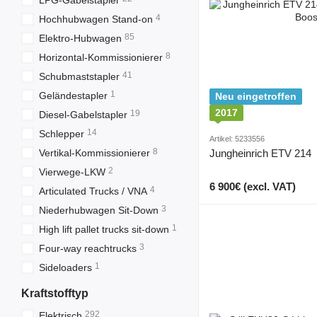
LPG-Gabelstapler
4
Hochhubwagen Stand-on
85
Elektro-Hubwagen
8
Horizontal-Kommissionierer
41
Schubmaststapler
1
Geländestapler
Neu eingetroffen
2017
19
Diesel-Gabelstapler
14
Schlepper
Artikel: 5233556
8
Vertikal-Kommissionierer
Jungheinrich ETV 214
2
Vierwege-LKW
6 900€ (excl. VAT)
4
Articulated Trucks / VNA
3
Niederhubwagen Sit-Down
1
High lift pallet trucks sit-down
3
Four-way reachtrucks
1
Sideloaders
Kraftstofftyp
292
Elektrisch