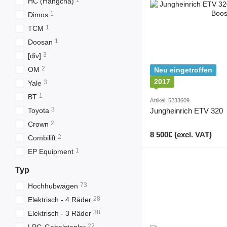
1
HC (Hangcha)
1
Dimos
1
TCM
1
Doosan
3
[div]
2
OM
Neu eingetroffen
2017
3
Yale
1
BT
Artikel: 5233609
3
Toyota
Jungheinrich ETV 320
2
Crown
8 500€ (excl. VAT)
2
Combilift
1
EP Equipment
Typ
73
Hochhubwagen
28
Elektrisch - 4 Räder
38
Elektrisch - 3 Räder
22