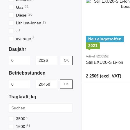
21
Gas
20
Diesel
19
Lithium-Ionen
1
-
2
average
Neu eingetroffen
2021
Baujahr
Artikel: 5233552
От Baujahr
До Baujahr
OK
Still EXU20-S Li-lon
Betriebsstunden
2 250€ (excl. VAT)
От Betriebsstunden
До Betriebsstunden
OK
Tragkraft, kg
9
3500
51
1600