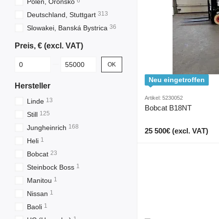
6
Polen, Oronsko
313
Deutschland, Stuttgart
36
Slowakei, Banská Bystrica
Preis, € (excl. VAT)
От Preis, € (excl. VAT)
До Preis, € (excl. VAT)
OK
Neu eingetroffen
Hersteller
Artikel: 5230052
13
Linde
Bobcat B18NT
125
Still
168
Jungheinrich
25 500€ (excl. VAT)
1
Heli
23
Bobcat
1
Steinbock Boss
1
Manitou
1
Nissan
1
Baoli