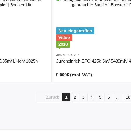
Neu eingetroffen
Video
2018
Artikel: 5237257
.35m/ Li-Ion/ 1025h
Jungheinrich EFG 425k 5m/ 5489mh/ 
9 000€ (excl. VAT)
Zurück
1
2
3
4
5
6
...
18