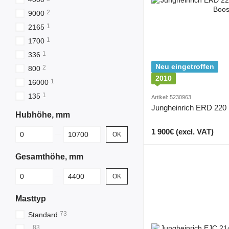
2
9000
1
2165
1
1700
1
336
Neu eingetroffen
2
800
2010
1
16000
1
135
Artikel: 5230963
Jungheinrich ERD 220
Hubhöhe, mm
От Hubhöhe, mm
До Hubhöhe, mm
1 900€ (excl. VAT)
OK
Gesamthöhe, mm
От Gesamthöhe, mm
До Gesamthöhe, mm
OK
Masttyp
73
Standard
83
-