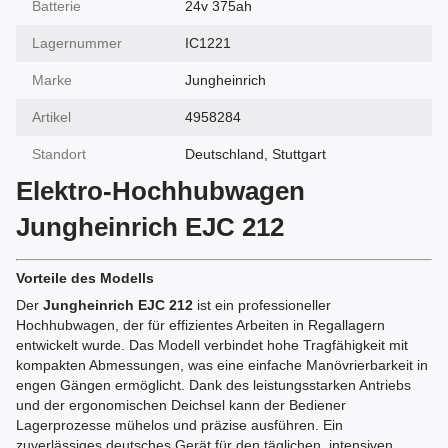
Batterie
24v 375ah
Lagernummer
IC1221
Marke
Jungheinrich
Artikel
4958284
Standort
Deutschland, Stuttgart
Elektro-Hochhubwagen
Jungheinrich EJC 212
Vorteile des Modells
Der
Jungheinrich EJC 212
ist ein professioneller
Hochhubwagen, der für effizientes Arbeiten in Regallagern
entwickelt wurde. Das Modell verbindet hohe Tragfähigkeit mit
kompakten Abmessungen, was eine einfache Manövrierbarkeit in
engen Gängen ermöglicht. Dank des leistungsstarken Antriebs
und der ergonomischen Deichsel kann der Bediener
Lagerprozesse mühelos und präzise ausführen. Ein
zuverlässiges deutsches Gerät für den täglichen, intensiven