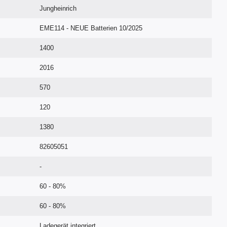
Jungheinrich
EME114 - NEUE Batterien 10/2025
1400
2016
570
120
1380
82605051
-
60 - 80%
60 - 80%
Ladegerät integriert