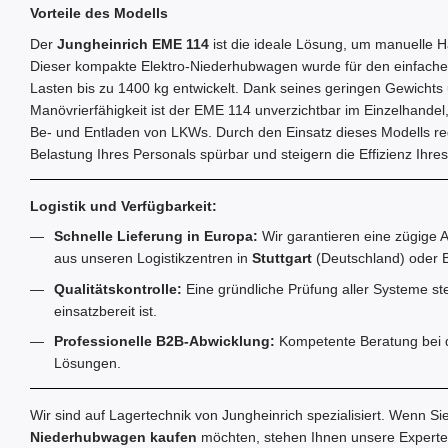
Vorteile des Modells
Der
Jungheinrich EME 114
ist die ideale Lösung, um manuelle
Dieser kompakte Elektro-Niederhubwagen wurde für den einfache
Lasten bis zu 1400 kg entwickelt. Dank seines geringen Gewichts 
Manövrierfähigkeit ist der EME 114 unverzichtbar im Einzelhandel
Be- und Entladen von LKWs. Durch den Einsatz dieses Modells red
Belastung Ihres Personals spürbar und steigern die Effizienz Ihres
Logistik und Verfügbarkeit:
Schnelle Lieferung in Europa:
Wir garantieren eine zügige A
aus unseren Logistikzentren in
Stuttgart
(Deutschland) oder B
Qualitätskontrolle:
Eine gründliche Prüfung aller Systeme stel
einsatzbereit ist.
Professionelle B2B-Abwicklung:
Kompetente Beratung bei de
Lösungen.
Wir sind auf Lagertechnik von Jungheinrich spezialisiert. Wenn Si
Niederhubwagen kaufen
möchten, stehen Ihnen unsere Experten