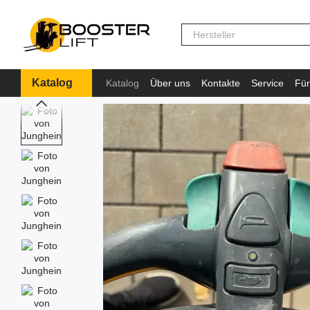
Перейти к основному контенту
Katalog
Katalog
Über uns
Kontakte
Service
Für
Information