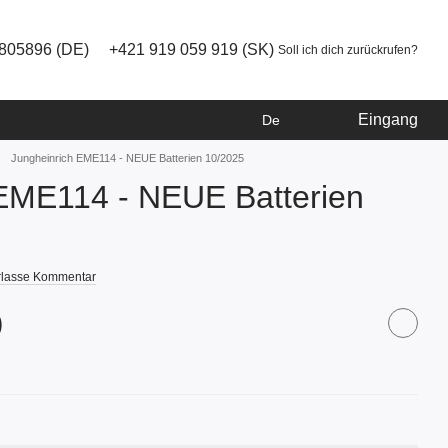
805896 (DE)
+421 919 059 919 (SK)
Soll ich dich zurückrufen?
Eingang
De
Jungheinrich EME114 - NEUE Batterien 10/2025
 EME114 - NEUE Batterien
rlasse Kommentar
)