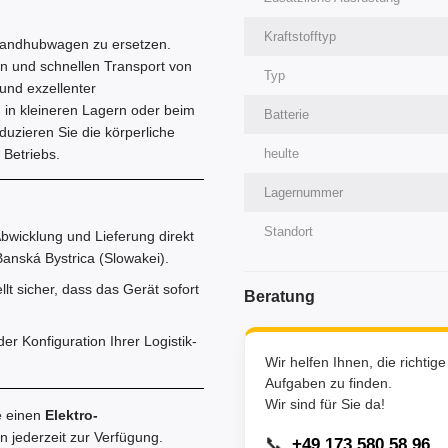
Kraftstofftyp
 Handhubwagen zu ersetzen.
n und schnellen Transport von
Typ
und exzellenter
, in kleineren Lagern oder beim
Batterie
uzieren Sie die körperliche
 Betriebs.
heulte
Lagernummer
Standort
bwicklung und Lieferung direkt
anská Bystrica (Slowakei).
lt sicher, dass das Gerät sofort
Beratung
r Konfiguration Ihrer Logistik-
Wir helfen Ihnen, die richtig
Aufgaben zu finden.
Wir sind für Sie da!
e einen
Elektro-
 jederzeit zur Verfügung.
📞
+49 173 580 58 96