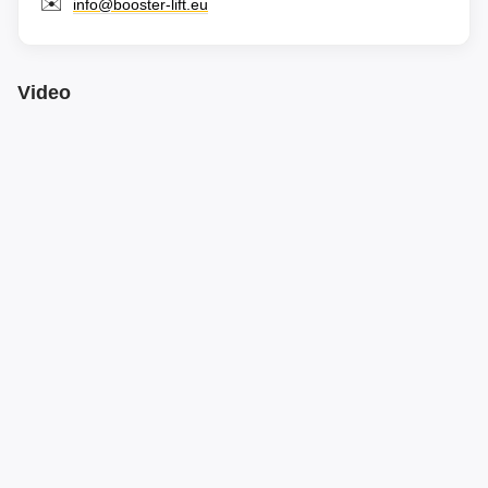
✉️
info@booster-lift.eu
Video