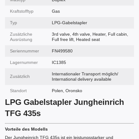
Kraftstofftyp
Gas
Typ
LPG-Gabelstapler
Zusätzliche
3rd valve, 4th valve, Heater, Full cabin,
Ausrüstung
Full free lift, Heated seat
Seriennummer
FN499580
Lagernummer
IC1385
Internationaler Transport möglich/
Zusätzlich
International delivery available
Standort
Polen, Oronsko
LPG Gabelstapler Jungheinrich
TFG 435s
Vorteile des Modells
Der Jungheinrich TFG 435s ist ein leistungsstarker und