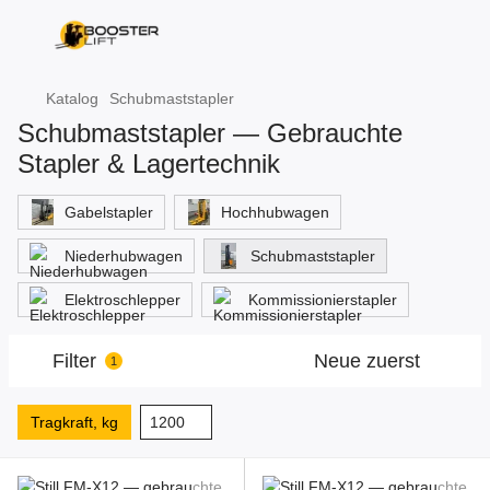
Katalog
Schubmaststapler
Schubmaststapler — Gebrauchte
Stapler & Lagertechnik
Gabelstapler
Hochhubwagen
Niederhubwagen
Schubmaststapler
Elektroschlepper
Kommissionierstapler
Filter
Neue zuerst
1
Tragkraft, kg
1200