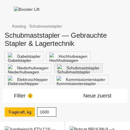
Katalog
Schubmaststapler
Schubmaststapler — Gebrauchte
Stapler & Lagertechnik
Gabelstapler
Hochhubwagen
Niederhubwagen
Schubmaststapler
Elektroschlepper
Kommissionierstapler
Filter
Neue zuerst
1
Tragkraft, kg
1600