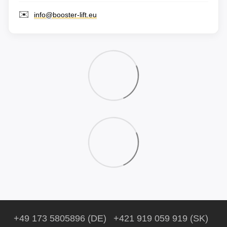
✉️
info@booster-lift.eu
+49 173 5805896 (DE)
+421 919 059 919 (SK)