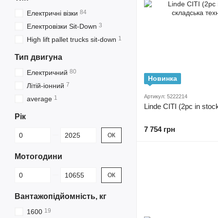
84
Електричні візки
3
Електровізки Sit-Down
1
High lift pallet trucks sit-down
Тип двигуна
80
Електричний
Новинка
7
Літій-іонний
Артикул: 5222214
1
average
Linde CITI (2pc in stoc
Рік
7 754 грн
Від Рік
До Рік
ОК
Мотогодини
Від Мотогодини
До Мотогодини
ОК
Вантажопідйомність, кг
19
1600