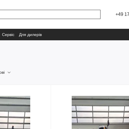
+49 1
Сервіс
Для дилерів
ові