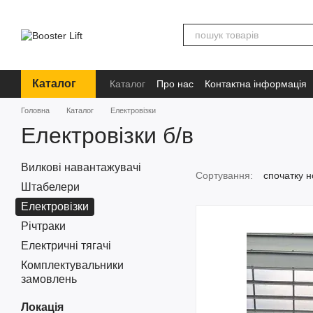
Перейти до основного контенту
Каталог
Каталог
Про нас
Контактна інформація
Бренди
Інформація
Головна
Каталог
Електровізки
Електровізки б/в
Вилкові навантажувачі
Сортування:
спочатку н
Штабелери
Електровізки
Річтраки
Електричні тягачі
Комплектувальники
замовлень
Локація