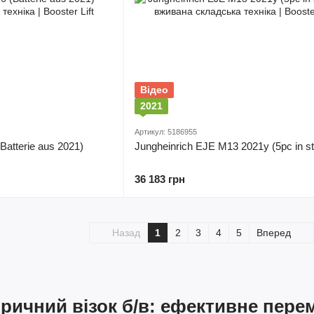
Відео
2021
Артикул: 5186955
Batterie aus 2021)
Jungheinrich EJE M13 2021y (5pc in s
36 183 грн
Назад
1
2
3
4
5
Вперед
ричний візок б/в: ефективне перем