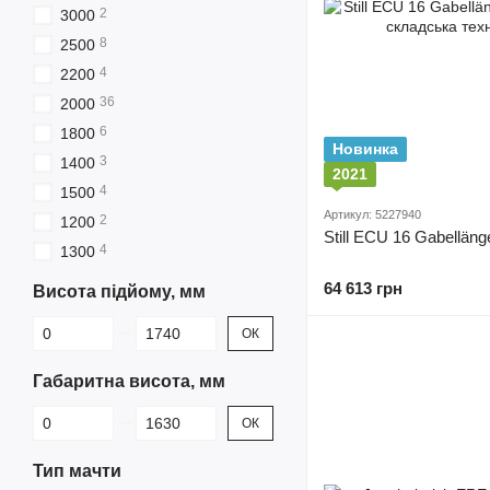
2
3000
8
2500
4
2200
36
2000
6
1800
Новинка
3
1400
2021
4
1500
Артикул: 5227940
2
1200
Still ECU 16 Gabellän
4
1300
64 613 грн
Висота підйому, мм
Від Висота підйому, мм
До Висота підйому, мм
ОК
Габаритна висота, мм
Від Габаритна висота, мм
До Габаритна висота, мм
ОК
Тип мачти