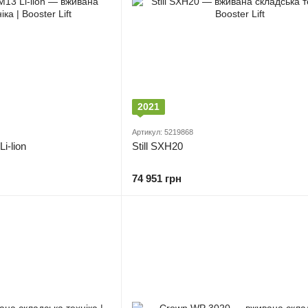
2021
Артикул: 5219868
i-lion
Still SXH20
74 951 грн