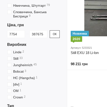
79
Німеччина, Штутгарт
Словаччина, Банська
9
Бистриця
Ціна, грн
Від Ціна, грн
До Ціна, грн
Новинка
ОК
2020
Виробник
Артикул: 5233321
2
Linde
Still EXU 18 Li-lon
33
Still
98 211 грн
45
Jungheinrich
3
Bobcat
1
HC (Hangcha)
1
[div]
1
OM
2
Crown
Тип