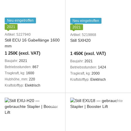
Neu eingetroffen
Neu eingetroffen
2021
2021
Artikel: 5227940
Artikel: 5219868
Still ECU 16 Gabellänge 1600
Still SXH20
mm
1 250€ (excl. VAT)
1 450€ (excl. VAT)
Baujahr
2021
Baujahr
2021
Betriebsstunden
867
Betriebsstunden
1424
Tragkraft, kg
1600
Tragkraft, kg
2000
Hubhöhe, mm
220
Kraftstofftyp
Elektrisch
Kraftstofftyp
Elektrisch