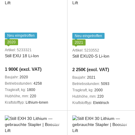
Neu eingetroffen
Neu eingetroffen
2020
2021
Artikel: 5233321
Artikel: 5233552
Still EXU 18 Li-lon
Still EXU20-S Li-lon
1 900€ (excl. VAT)
2 250€ (excl. VAT)
Baujahr
2020
Baujahr
2021
Betriebsstunden
4258
Betriebsstunden
5093
Tragkraft, kg
1800
Tragkraft, kg
2000
Hubhöhe, mm
220
Hubhöhe, mm
220
Kraftstofftyp
Lithium-Ionen
Kraftstofftyp
Elektrisch