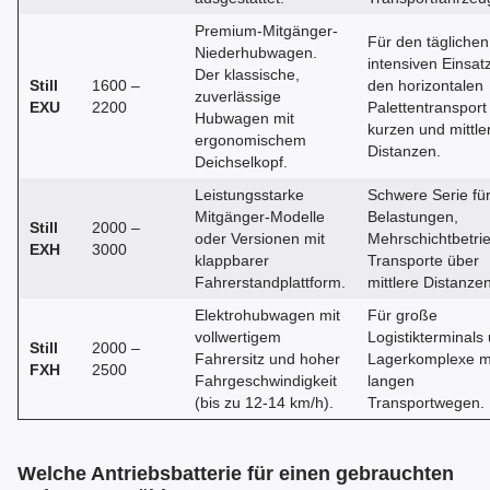
Premium-Mitgänger-
Für den täglichen
Niederhubwagen.
intensiven Einsat
Der klassische,
Still
1600 –
den horizontalen
zuverlässige
EXU
2200
Palettentransport
Hubwagen mit
kurzen und mittle
ergonomischem
Distanzen.
Deichselkopf.
Leistungsstarke
Schwere Serie fü
Mitgänger-Modelle
Belastungen,
Still
2000 –
oder Versionen mit
Mehrschichtbetri
EXH
3000
klappbarer
Transporte über
Fahrerstandplattform.
mittlere Distanzen
Elektrohubwagen mit
Für große
vollwertigem
Logistikterminals
Still
2000 –
Fahrersitz und hoher
Lagerkomplexe m
FXH
2500
Fahrgeschwindigkeit
langen
(bis zu 12-14 km/h).
Transportwegen.
Welche Antriebsbatterie für einen gebrauchten