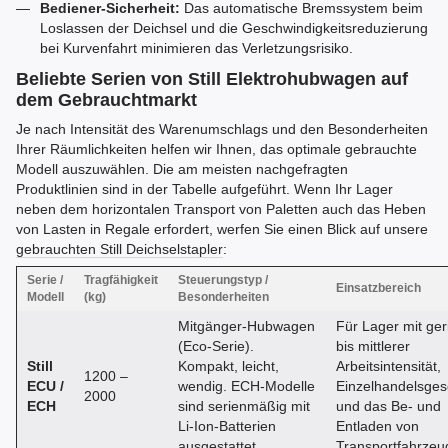
Bediener-Sicherheit:
Das automatische Bremssystem beim
Loslassen der Deichsel und die Geschwindigkeitsreduzierung
bei Kurvenfahrt minimieren das Verletzungsrisiko.
Beliebte Serien von Still Elektrohubwagen auf
dem Gebrauchtmarkt
Je nach Intensität des Warenumschlags und den Besonderheiten
Ihrer Räumlichkeiten helfen wir Ihnen, das optimale gebrauchte
Modell auszuwählen. Die am meisten nachgefragten
Produktlinien sind in der Tabelle aufgeführt. Wenn Ihr Lager
neben dem horizontalen Transport von Paletten auch das Heben
von Lasten in Regale erfordert, werfen Sie einen Blick auf unsere
gebrauchten Still Deichselstapler
:
Serie /
Tragfähigkeit
Steuerungstyp /
Einsatzbereich
Modell
(kg)
Besonderheiten
Mitgänger-Hubwagen
Für Lager mit ger
(Eco-Serie).
bis mittlerer
Still
Kompakt, leicht,
Arbeitsintensität,
1200 –
ECU /
wendig. ECH-Modelle
Einzelhandelsges
2000
ECH
sind serienmäßig mit
und das Be- und
Li-Ion-Batterien
Entladen von
ausgestattet.
Transportfahrzeu