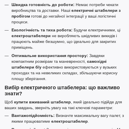
Швидка готовність до роботи:
Немає потреби чекати
виробництва та доставки. Наші
електричні штабелери з
пробігом
готові до негайної інтеграції у ваші логістичні
процеси.
Екологічність та тиха робота:
Будучи електричними, ці
електроштабелери
не виробляють шкідливих викидів і
працюють майже безшумно, що ідеально для закритих
приміщень.
Оптимальне використання простору:
Завдяки
компактним розмірам та маневреності,
самохідні
штабелери б/у
ефективно використовуються у вузьких
проходах та на невеликих складах, збільшуючи корисну
площу зберігання.
Вибір електричного штабелера: що важливо
знати?
Щоб
купити вживаний штабелер
, який ідеально підійде для
ваших завдань, зверніть увагу на такі ключові параметри:
Вантажопідйомність:
Визначте максимальну вагу палет, з
якими працюватиме
електроштабелер
.