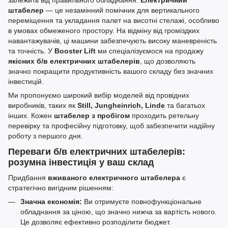
залежить від правильного обладнання.
Електричний
штабелер
— це незамінний помічник для вертикального
переміщення та укладання палет на висотні стелажі, особливо
в умовах обмеженого простору. На відміну від громіздких
навантажувачів, ці машини забезпечують високу маневреність
та точність. У
Booster Lift
ми спеціалізуємося на продажу
якісних б/в електричних штабелерів
, що дозволяють
значно покращити продуктивність вашого складу без значних
інвестицій.
Ми пропонуємо широкий вибір моделей від провідних
виробників, таких як
Still
,
Jungheinrich
,
Linde
та багатьох
інших. Кожен
штабелер з пробігом
проходить ретельну
перевірку та професійну підготовку, щоб забезпечити надійну
роботу з першого дня.
Переваги б/в електричних штабелерів:
розумна інвестиція у ваш склад
Придбання
вживаного електричного штабелера
є
стратегічно вигідним рішенням:
Значна економія:
Ви отримуєте повнофункціональне
обладнання за ціною, що значно нижча за вартість нового.
Це дозволяє ефективно розподілити бюджет.