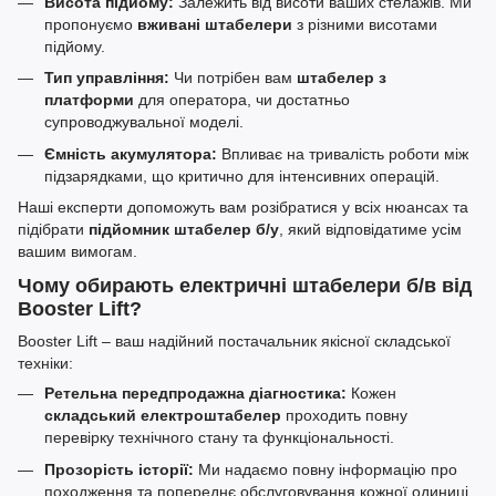
Висота підйому:
Залежить від висоти ваших стелажів. Ми
пропонуємо
вживані штабелери
з різними висотами
підйому.
Тип управління:
Чи потрібен вам
штабелер з
платформи
для оператора, чи достатньо
супроводжувальної моделі.
Ємність акумулятора:
Впливає на тривалість роботи між
підзарядками, що критично для інтенсивних операцій.
Наші експерти допоможуть вам розібратися у всіх нюансах та
підібрати
підйомник штабелер б/у
, який відповідатиме усім
вашим вимогам.
Чому обирають електричні штабелери б/в від
Booster Lift?
Booster Lift – ваш надійний постачальник якісної складської
техніки:
Ретельна передпродажна діагностика:
Кожен
складський електроштабелер
проходить повну
перевірку технічного стану та функціональності.
Прозорість історії:
Ми надаємо повну інформацію про
походження та попереднє обслуговування кожної одиниці