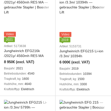
Video
Video
2021
2019
Artikel: 5173638
Artikel: 5153731
Jungheinrich EFG216k
Jungheinrich EFG215 Li-ion
/2021y/ 4560mh RES MA
/3.3m/ 10394h
8 950€ (excl. VAT)
6 000€ (excl. VAT)
Baujahr
2021
Baujahr
2019
Betriebsstunden
4540
Betriebsstunden
10394
Tragkraft, kg
1600
Tragkraft, kg
1500
Hubhöhe, mm
4640
Hubhöhe, mm
3300
Kraftstofftyp
Elektrisch
Kraftstofftyp
Elektrisch