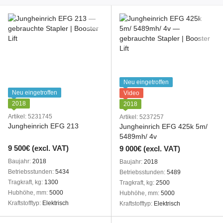
Neu eingetroffen
Neu eingetroffen
Video
2018
2018
Artikel: 5231745
Artikel: 5237257
Jungheinrich EFG 213
Jungheinrich EFG 425k 5m/
5489mh/ 4v
9 500€ (excl. VAT)
9 000€ (excl. VAT)
Baujahr
2018
Baujahr
2018
Betriebsstunden
5434
Betriebsstunden
5489
Tragkraft, kg
1300
Tragkraft, kg
2500
Hubhöhe, mm
5000
Hubhöhe, mm
5000
Kraftstofftyp
Elektrisch
Kraftstofftyp
Elektrisch