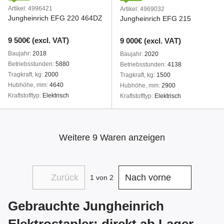
Artikel: 4996421
Artikel: 4969032
Jungheinrich EFG 220 464DZ
Jungheinrich EFG 215
9 500€ (excl. VAT)
9 000€ (excl. VAT)
Baujahr
2018
Baujahr
2020
Betriebsstunden
5880
Betriebsstunden
4138
Tragkraft, kg
2000
Tragkraft, kg
1500
Hubhöhe, mm
4640
Hubhöhe, mm
2900
Kraftstofftyp
Elektrisch
Kraftstofftyp
Elektrisch
Weitere 9 Waren anzeigen
Zurück
Nach vorne
1
von 2
Gebrauchte Jungheinrich