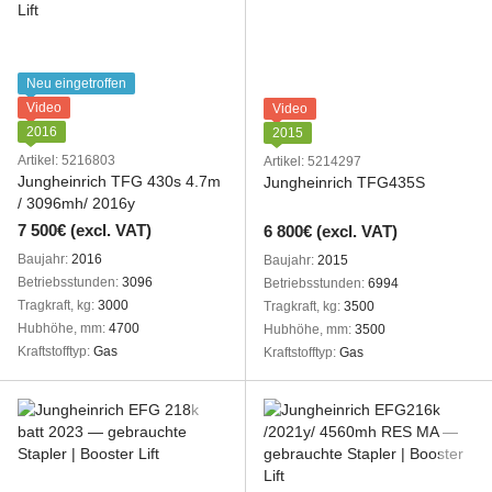
Neu eingetroffen
Video
Video
2016
2015
Artikel: 5216803
Artikel: 5214297
Jungheinrich TFG 430s 4.7m
Jungheinrich TFG435S
/ 3096mh/ 2016y
7 500€ (excl. VAT)
6 800€ (excl. VAT)
Baujahr
2016
Baujahr
2015
Betriebsstunden
3096
Betriebsstunden
6994
Tragkraft, kg
3000
Tragkraft, kg
3500
Hubhöhe, mm
4700
Hubhöhe, mm
3500
Kraftstofftyp
Gas
Kraftstofftyp
Gas