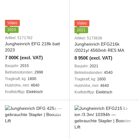
Video
Video
2015
2021
Artikel: 5171762
Artikel: 5173638
Jungheinrich EFG 218k batt
Jungheinrich EFG216k
2023
/2021y/ 4560mh RES MA
7 000€ (excl. VAT)
8 950€ (excl. VAT)
Baujahr
2015
Baujahr
2021
Betriebsstunden
2998
Betriebsstunden
4540
Tragkraft, kg
1800
Tragkraft, kg
1600
Hubhöhe, mm
4640
Hubhöhe, mm
4640
Kraftstofftyp
Elektrisch
Kraftstofftyp
Elektrisch