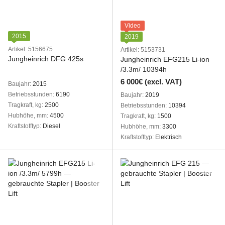
Video
2015
2019
Artikel: 5156675
Artikel: 5153731
Jungheinrich DFG 425s
Jungheinrich EFG215 Li-ion
/3.3m/ 10394h
6 000€ (excl. VAT)
Baujahr
2015
Betriebsstunden
6190
Baujahr
2019
Tragkraft, kg
2500
Betriebsstunden
10394
Hubhöhe, mm
4500
Tragkraft, kg
1500
Kraftstofftyp
Diesel
Hubhöhe, mm
3300
Kraftstofftyp
Elektrisch