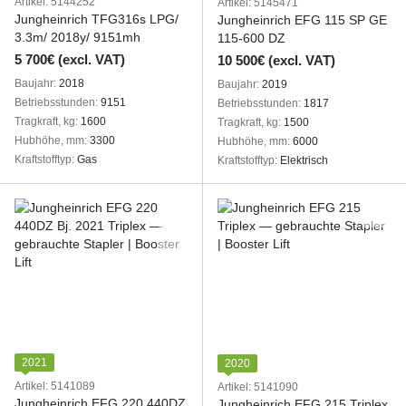
Artikel: 5144252
Artikel: 5145471
Jungheinrich TFG316s LPG/
Jungheinrich EFG 115 SP GE
3.3m/ 2018y/ 9151mh
115-600 DZ
5 700€ (excl. VAT)
10 500€ (excl. VAT)
Baujahr
2018
Baujahr
2019
Betriebsstunden
9151
Betriebsstunden
1817
Tragkraft, kg
1600
Tragkraft, kg
1500
Hubhöhe, mm
3300
Hubhöhe, mm
6000
Kraftstofftyp
Gas
Kraftstofftyp
Elektrisch
2021
2020
Artikel: 5141089
Artikel: 5141090
Jungheinrich EFG 220 440DZ
Jungheinrich EFG 215 Triplex