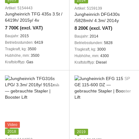
2015
2014
Artikel: 5154443
Artikel: 5159139
Jungheinrich TFG 435s 3.5t /
Jungheinrich DFG430s
6419h/ 2015y/ 4v
/5828mh/ 4.3m/ 2014y
7 700€ (excl. VAT)
8 200€ (excl. VAT)
Baujahr
2015
Baujahr
2014
Betriebsstunden
6419
Betriebsstunden
5828
Tragkraft, kg
3500
Tragkraft, kg
3000
Hubhöhe, mm
3500
Hubhöhe, mm
4300
Kraftstofftyp
Gas
Kraftstofftyp
Diesel
Video
2018
2019