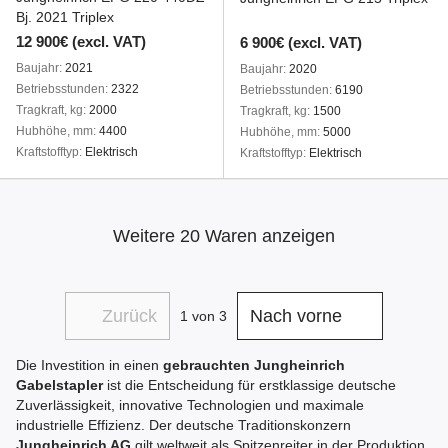
Bj. 2021 Triplex
12 900€ (excl. VAT)
6 900€ (excl. VAT)
Baujahr
2021
Baujahr
2020
Betriebsstunden
2322
Betriebsstunden
6190
Tragkraft, kg
2000
Tragkraft, kg
1500
Hubhöhe, mm
4400
Hubhöhe, mm
5000
Kraftstofftyp
Elektrisch
Kraftstofftyp
Elektrisch
Weitere 20 Waren anzeigen
Zurück
Nach vorne
1
von 3
Die Investition in einen
gebrauchten Jungheinrich
Gabelstapler
ist die Entscheidung für erstklassige deutsche
Zuverlässigkeit, innovative Technologien und maximale
industrielle Effizienz. Der deutsche Traditionskonzern
Jungheinrich AG
gilt weltweit als Spitzenreiter in der Produktion