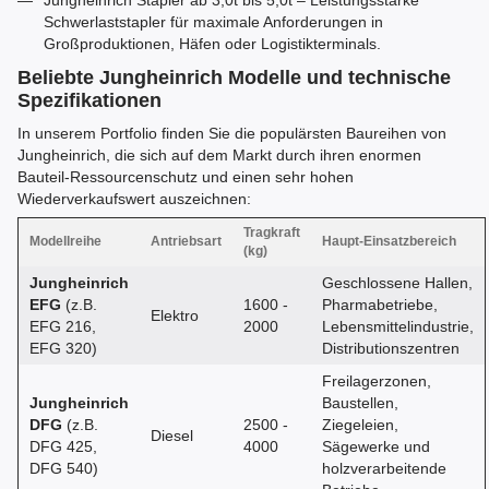
Jungheinrich Stapler ab 3,0t bis 5,0t – Leistungsstarke
Schwerlaststapler für maximale Anforderungen in
Großproduktionen, Häfen oder Logistikterminals.
Beliebte Jungheinrich Modelle und technische
Spezifikationen
In unserem Portfolio finden Sie die populärsten Baureihen von
Jungheinrich, die sich auf dem Markt durch ihren enormen
Bauteil-Ressourcenschutz und einen sehr hohen
Wiederverkaufswert auszeichnen:
Tragkraft
Modellreihe
Antriebsart
Haupt-Einsatzbereich
(kg)
Jungheinrich
Geschlossene Hallen,
EFG
(z.B.
1600 -
Pharmabetriebe,
Elektro
EFG 216,
2000
Lebensmittelindustrie,
EFG 320)
Distributionszentren
Freilagerzonen,
Jungheinrich
Baustellen,
DFG
(z.B.
2500 -
Ziegeleien,
Diesel
DFG 425,
4000
Sägewerke und
DFG 540)
holzverarbeitende