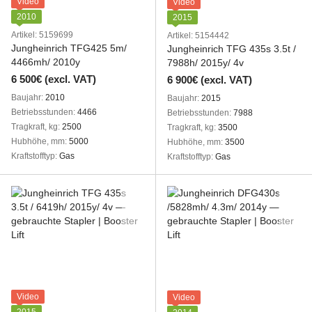
Video
Video
2010
2015
Artikel: 5159699
Artikel: 5154442
Jungheinrich TFG425 5m/
Jungheinrich TFG 435s 3.5t /
4466mh/ 2010y
7988h/ 2015y/ 4v
6 500€ (excl. VAT)
6 900€ (excl. VAT)
Baujahr
2010
Baujahr
2015
Betriebsstunden
4466
Betriebsstunden
7988
Tragkraft, kg
2500
Tragkraft, kg
3500
Hubhöhe, mm
5000
Hubhöhe, mm
3500
Kraftstofftyp
Gas
Kraftstofftyp
Gas
Video
Video