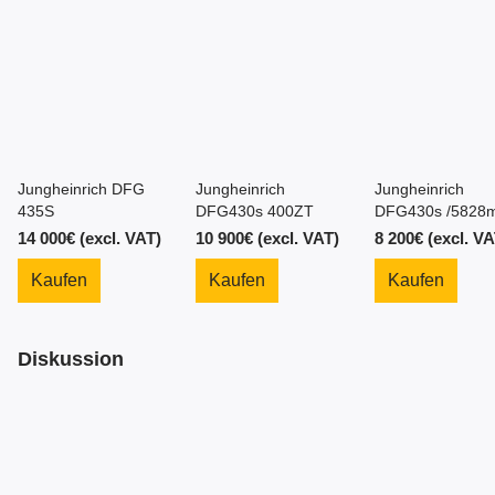
Jungheinrich DFG
Jungheinrich
Jungheinrich
435S
DFG430s 400ZT
DFG430s /5828m
4.3m/ 2014y
14 000€ (excl. VAT)
10 900€ (excl. VAT)
8 200€ (excl. VA
Kaufen
Kaufen
Kaufen
Diskussion