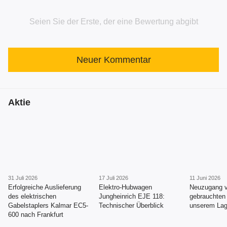
Seien Sie der Erste, der eine Bewertung abgibt
Neuer Kommentar
Aktie
31 Juli 2026
17 Juli 2026
11 Juni 2026
Erfolgreiche Auslieferung
Elektro-Hubwagen
Neuzugang 
des elektrischen
Jungheinrich EJE 118:
gebrauchten S
Gabelstaplers Kalmar EC5-
Technischer Überblick
unserem Lag
600 nach Frankfurt